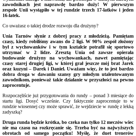
zawodnikach jest naprawdę bardzo duży! W pierwszym
zespole Unii wystąpiło w tej rundzie trzech 17-latków i jeden
16-latek.
Co uważasz o takiej drodze rozwoju dla drużyny?
Unia Tarnów słynie z dobrej pracy z młodzieżą. Pamiętam
czasy, kiedy robiliśmy awans do 2 ligi. W 90% zespół złożony
był z wychowanków i w tym kształcie potrafił się sportowo
utrzymać w 2 lidze. Zresztą Unia od zawsze opierała
budowanie drużyny na wychowankach, nawet pamiętając
czasy starej drugiej ligi, w której grał jeszcze mój brat Jarek
oraz kuzyni – Darek i Daniel. Uważam więc, że to jest bardzo
dobra droga w dawaniu szansy gry młodym utalentowanym
zawodnikom, ponieważ takie działanie w przyszłości na pewno
zaprocentuje.
Rozpoczęliście już przygotowania do rundy – ponad 3 miesiące do
startu ligi. Dosyć wcześnie. Czy faktycznie zaprocentuje to w
rundzie wiosennej czy może sprawić, że wejdziecie w rundę z lekką
zadyszką?
Druga runda będzie krótka, bo czeka nas tylko 12 meczów wiec
nie ma czasu na rozkręcanie się. Trzeba być na najwyższych
obrotach od samego początku! Myślę, że duet trenerów