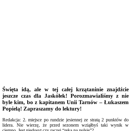
Święta idą, ale w tej całej krzątaninie znajdźcie
jeszcze czas dla Jaskółek! Porozmawialiśmy z nie
byle kim, bo z kapitanem Unii Tarnów – Łukaszem
Popielą! Zapraszamy do lektury!
Redakcja: 2. miejsce po rundzie jesiennej ze stratą 2 punktów do
lidera. Nie wierzę, że przed sezonem wziąłbyś taki wynik w
ciemno. Jest niedosyt czy raczej “ręka na pulsie”?