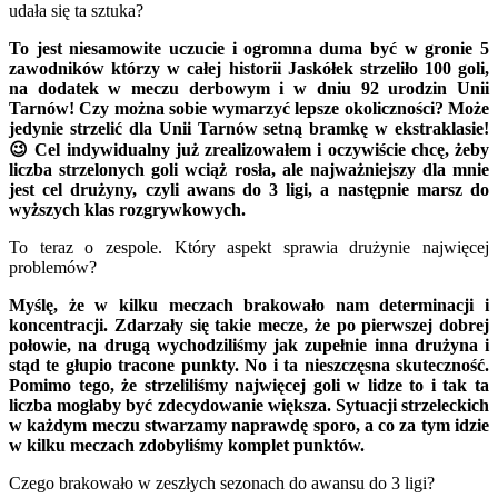
udała się ta sztuka?
To jest niesamowite uczucie i ogromna duma być w gronie 5
zawodników którzy w całej historii Jaskółek strzeliło 100 goli,
na dodatek w meczu derbowym i w dniu 92 urodzin Unii
Tarnów! Czy można sobie wymarzyć lepsze okoliczności? Może
jedynie strzelić dla Unii Tarnów setną bramkę w ekstraklasie!
😉 Cel indywidualny już zrealizowałem i oczywiście chcę, żeby
liczba strzelonych goli wciąż rosła, ale najważniejszy dla mnie
jest cel drużyny, czyli awans do 3 ligi, a następnie marsz do
wyższych klas rozgrywkowych.
To teraz o zespole. Który aspekt sprawia drużynie najwięcej
problemów?
Myślę, że w kilku meczach brakowało nam determinacji i
koncentracji. Zdarzały się takie mecze, że po pierwszej dobrej
połowie, na drugą wychodziliśmy jak zupełnie inna drużyna i
stąd te głupio tracone punkty. No i ta nieszczęsna skuteczność.
Pomimo tego, że strzeliliśmy najwięcej goli w lidze to i tak ta
liczba mogłaby być zdecydowanie większa. Sytuacji strzeleckich
w każdym meczu stwarzamy naprawdę sporo, a co za tym idzie
w kilku meczach zdobyliśmy komplet punktów.
Czego brakowało w zeszłych sezonach do awansu do 3 ligi?