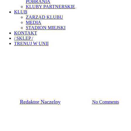
POBRANIA
KLUBY PARTNERSKIE
KLUB
ZARZĄD KLUBU
MEDIA
STADION MIEJSKI
KONTAKT
/ SKLEP /
TRENUJ W UNII
Pierwsza Drużyna
ŁUKASZ POPIELA: “CEL
JEST JEDEN”
By
Redaktor Naczelny
23 grudnia, 2020
No Comments