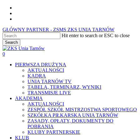
Skip
facebook
to
youtube
main
instagram
content
GŁÓWNY PARTNER - ZSMS ZKS UNIA TARNÓW
Hit enter to search or ESC to close
Search
Close
Search
0
Menu
PIERWSZA DRUŻYNA
AKTUALNOŚCI
KADRA
UNIA TARNÓW TV
TABELA, TERMINARZ, WYNIKI
TRANSMISJE LIVE
AKADEMIA
AKTUALNOŚCI
ZESPÓŁ SZKÓŁ MISTRZOSTWA SPORTOWEGO
SZKÓŁKA PIŁKARSKA UNIA TARNÓW
ZASADY, OPŁATY, DOKUMENTY DO
POBRANIA
KLUBY PARTNERSKIE
KLUB