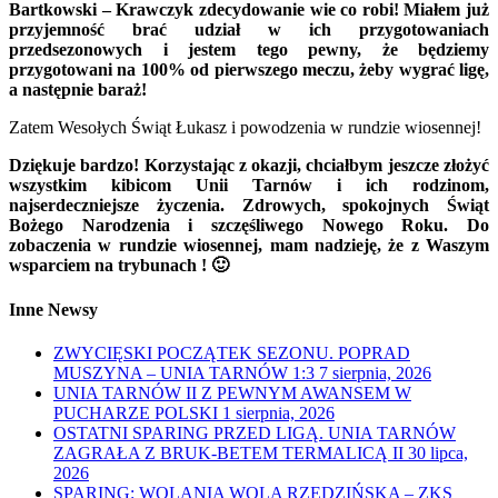
Bartkowski – Krawczyk zdecydowanie wie co robi! Miałem już
przyjemność brać udział w ich przygotowaniach
przedsezonowych i jestem tego pewny, że będziemy
przygotowani na 100% od pierwszego meczu, żeby wygrać ligę,
a następnie baraż!
Zatem Wesołych Świąt Łukasz i powodzenia w rundzie wiosennej!
Dziękuje bardzo! Korzystając z okazji, chciałbym jeszcze złożyć
wszystkim kibicom Unii Tarnów i ich rodzinom,
najserdeczniejsze życzenia. Zdrowych, spokojnych Świąt
Bożego Narodzenia i szczęśliwego Nowego Roku. Do
zobaczenia w rundzie wiosennej, mam nadzieję, że z Waszym
wsparciem na trybunach ! 🙂
Inne Newsy
ZWYCIĘSKI POCZĄTEK SEZONU. POPRAD
MUSZYNA – UNIA TARNÓW 1:3
7 sierpnia, 2026
UNIA TARNÓW II Z PEWNYM AWANSEM W
PUCHARZE POLSKI
1 sierpnia, 2026
OSTATNI SPARING PRZED LIGĄ. UNIA TARNÓW
ZAGRAŁA Z BRUK-BETEM TERMALICĄ II
30 lipca,
2026
SPARING: WOLANIA WOLA RZĘDZIŃSKA – ZKS