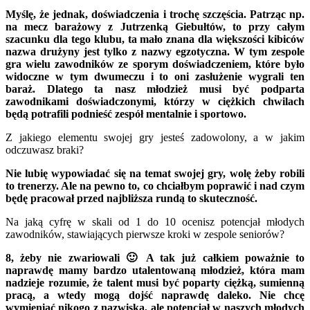
Myślę, że jednak, doświadczenia i trochę szczęścia. Patrząc np.
na mecz barażowy z Jutrzenką Giebułtów, to przy całym
szacunku dla tego klubu, ta mało znana dla większości kibiców
nazwa drużyny jest tylko z nazwy egzotyczna. W tym zespole
gra wielu zawodników ze sporym doświadczeniem, które było
widoczne w tym dwumeczu i to oni zasłużenie wygrali ten
baraż. Dlatego ta nasz młodzież musi być podparta
zawodnikami doświadczonymi, którzy w ciężkich chwilach
będą potrafili podnieść zespół mentalnie i sportowo.
Z jakiego elementu swojej gry jesteś zadowolony, a w jakim
odczuwasz braki?
Nie lubię wypowiadać się na temat swojej gry, wolę żeby robili
to trenerzy. Ale na pewno to, co chciałbym poprawić i nad czym
będę pracował przed najbliższa rundą to skuteczność.
Na jaką cyfrę w skali od 1 do 10 ocenisz potencjał młodych
zawodników, stawiających pierwsze kroki w zespole seniorów?
8, żeby nie zwariowali 🙂 A tak już całkiem poważnie to
naprawdę mamy bardzo utalentowaną młodzież, która mam
nadzieje rozumie, że talent musi być poparty ciężką, sumienną
pracą, a wtedy mogą dojść naprawdę daleko. Nie chcę
wymieniać nikogo z nazwiska, ale potencjał w naszych młodych