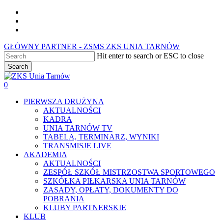
Skip
facebook
to
youtube
main
instagram
content
GŁÓWNY PARTNER - ZSMS ZKS UNIA TARNÓW
Hit enter to search or ESC to close
Search
Close
Search
0
Menu
PIERWSZA DRUŻYNA
AKTUALNOŚCI
KADRA
UNIA TARNÓW TV
TABELA, TERMINARZ, WYNIKI
TRANSMISJE LIVE
AKADEMIA
AKTUALNOŚCI
ZESPÓŁ SZKÓŁ MISTRZOSTWA SPORTOWEGO
SZKÓŁKA PIŁKARSKA UNIA TARNÓW
ZASADY, OPŁATY, DOKUMENTY DO
POBRANIA
KLUBY PARTNERSKIE
KLUB