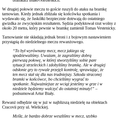
bramkarz Biało-Niebieskich.
W drugiej połowie meczu to goście ruszyli do ataku na bramkę
tarnowian. Kiedy jednak zbliżała się końcówka spotkania i
wydawało się, że Jaskółki bezpiecznie dotrwają do ostatniego
gwizdka ze zwycięskim rezultatem. Sędzia podyktował rzut wolny z
około 20 metra, który pewnie w bramkę zamienił Tomas Vestenicky.
Tarnowianie nie składają jednak broni i z bojowym nastawieniem
przystąpią do niedzielnego meczu rewanżowego.
“To był wyrównany mecz, mecz jakiego się
spodziewaliśmy. Uważam, że zagraliśmy dobrą
pierwszą połowę, w której stworzyliśmy sobie pare
sytuacji strzeleckich i zdobyliśmy bramkę. Ale w drugiej
odsłonie gry to rywale przejęli kontrolę, sprawiając, że
ten mecz stał się dla nas trudniejszy. Szkoda straconej
bramki w końcówce, bo chcieliśmy wygrać to
spotkanie. Najważniejsze ze wciąż jesteśmy w grze i w
niedziele będziemy walczyć do ostatniej minuty!”
–
podsumował Artur Biały.
Rewanż odbędzie się w już w najblizszą niedzielę na obiektach
Cracovii przy ul. Wielickiej.
Myślę, że bardzo dobrze weszliśmy w mecz, szybko