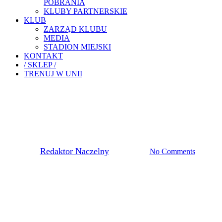
POBRANIA
KLUBY PARTNERSKIE
KLUB
ZARZĄD KLUBU
MEDIA
STADION MIEJSKI
KONTAKT
/ SKLEP /
TRENUJ W UNII
Pierwsza Drużyna
REMIS W PIERWSZYM
SPOTKANIU BARAŻOWYM
By
Redaktor Naczelny
8 lipca, 2020
No Comments