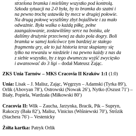
strzelona bramka i mieliśmy wszystko pod kontrolą.
Szkoda sytuacji na 2-0 była, by to bramka do szatni i
na pewno trochę ustawiła by mecz w drugiej połowie.
Na drugą połowę wyszliśmy zbyt bojaźliwie i za mało
odważnie. Była walka o każdą piłkę, pełne
zaangażowanie, zostawiliśmy serce na boisku, ale
daliśmy drużynie przeciwnej za dużo pola dogry. Boli
bramka w samej końcówce tym bardziej ze stałego
fragmentu gry, ale to już historia teraz skupiamy się
tylko na rewanżu w niedziele i na pewno każdy z nas da
z siebie wszystko, by z tego dwumeczu wyjść zwycięsko
i awansować do 3 ligi
– dodał Mateusz Zając.
ZKS Unia Tarnów – MKS Cracovia II Kraków 1:1
(1:0)
Unia:
Lisak – J. Malisz, Zając, Węgrzyn – Adamski (Tyrka 89′),
Orlik (Abovyan 78′), Ostrowski (Nowak 26′), Nytko (Oszust 71′) –
Biały, Popiela, Wardzała (Miłkowski 80′)
Cracovia II:
Wilk – Zaucha, Jarzynka, Bracik, Pik – Supryn,
Rakoczy (Bała 82′), Malisz, Vinicius (Wiśniewski 70′), Strózik
(Stachera 76′) – Vestenicky
Żółta kartka:
Patryk Orlik