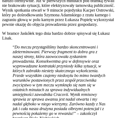
bardzo ofensywnie. Już w pierwszych minutach pod bramką rywali
nie brakowało sytuacji, które elektryzowały tarnowską publiczność.
Wynik spotkania otwarł w 9 minucie pojedynku Kacper Ostrowski,
który po dośrodkowaniu Szymona Adamskiego z rzutu karnego i
zagraniu głową w polu karnym przez Łukasza Popielę wykorzystał
pewnie okazję do objęcia prowadzenia przez gospodarzy.
W bramce Jaskółek tego dnia bardzo dobrze spisywał się Łukasz
Lisak.
“
Do meczu przystąpiliśmy bardzo skoncentrowani i
zdeterminowani. Pierwszy fragment to dobra gra z
naszej strony, która zaowocowała zyskaniem
prowadzenia. Konsekwentna gra w defensywie oraz
wyprowadzane kontrataki przyniosły kilka sytuacji, w
których zabrakło niestety skutecznego wykończenia.
Przede wszystkim czujemy niedosytu bo mimo twardych
warunków postawionych przez zespół przeciwnika
zwycięstwo w tym meczu wymknęło się nam się w
ostatnich minutach za sprawa indywidualnych
umiejętności zawodnika Cracovii. Wynik remisowy
sprawia ze sprawa awansu jest nadal otwarta i my
nadal głęboko w niego wierzymy. Zarówno kazdy z Nas
jak i cała nasza drużyna posiada olbrzymi potencjał i z
pewnością pokażemy go w rewanżu!”
– zakończył