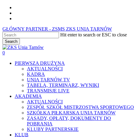
Skip
facebook
to
youtube
main
instagram
content
GŁÓWNY PARTNER - ZSMS ZKS UNIA TARNÓW
Hit enter to search or ESC to close
Search
Close
Search
0
Menu
PIERWSZA DRUŻYNA
AKTUALNOŚCI
KADRA
UNIA TARNÓW TV
TABELA, TERMINARZ, WYNIKI
TRANSMISJE LIVE
AKADEMIA
AKTUALNOŚCI
ZESPÓŁ SZKÓŁ MISTRZOSTWA SPORTOWEGO
SZKÓŁKA PIŁKARSKA UNIA TARNÓW
ZASADY, OPŁATY, DOKUMENTY DO
POBRANIA
KLUBY PARTNERSKIE
KLUB