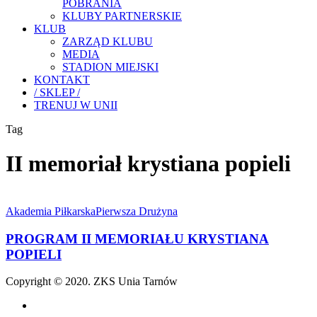
POBRANIA
KLUBY PARTNERSKIE
KLUB
ZARZĄD KLUBU
MEDIA
STADION MIEJSKI
KONTAKT
/ SKLEP /
TRENUJ W UNII
Tag
II memoriał krystiana popieli
PROGRAM
II
Akademia Piłkarska
Pierwsza Drużyna
MEMORIAŁU
KRYSTIANA
PROGRAM II MEMORIAŁU KRYSTIANA
POPIELI
POPIELI
Copyright © 2020. ZKS Unia Tarnów
facebook