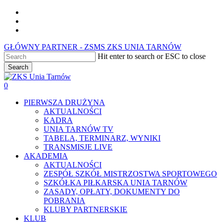
Skip
facebook
to
youtube
main
instagram
content
GŁÓWNY PARTNER - ZSMS ZKS UNIA TARNÓW
Hit enter to search or ESC to close
Search
Close
Search
0
Menu
PIERWSZA DRUŻYNA
AKTUALNOŚCI
KADRA
UNIA TARNÓW TV
TABELA, TERMINARZ, WYNIKI
TRANSMISJE LIVE
AKADEMIA
AKTUALNOŚCI
ZESPÓŁ SZKÓŁ MISTRZOSTWA SPORTOWEGO
SZKÓŁKA PIŁKARSKA UNIA TARNÓW
ZASADY, OPŁATY, DOKUMENTY DO
POBRANIA
KLUBY PARTNERSKIE
KLUB