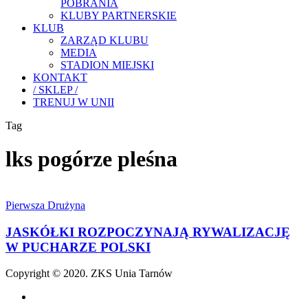
POBRANIA
KLUBY PARTNERSKIE
KLUB
ZARZĄD KLUBU
MEDIA
STADION MIEJSKI
KONTAKT
/ SKLEP /
TRENUJ W UNII
Tag
lks pogórze pleśna
JASKÓŁKI
ROZPOCZYNAJĄ
Pierwsza Drużyna
RYWALIZACJĘ
W
JASKÓŁKI ROZPOCZYNAJĄ RYWALIZACJĘ
PUCHARZE
W PUCHARZE POLSKI
POLSKI
Copyright © 2020. ZKS Unia Tarnów
facebook