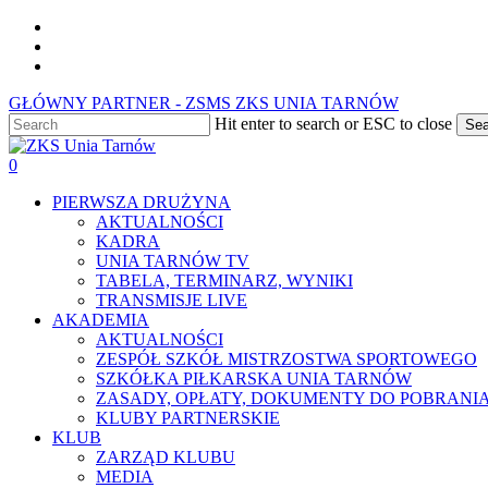
Skip
facebook
to
youtube
main
instagram
content
GŁÓWNY PARTNER - ZSMS ZKS UNIA TARNÓW
Hit enter to search or ESC to close
Sea
Close
Search
0
Menu
PIERWSZA DRUŻYNA
AKTUALNOŚCI
KADRA
UNIA TARNÓW TV
TABELA, TERMINARZ, WYNIKI
TRANSMISJE LIVE
AKADEMIA
AKTUALNOŚCI
ZESPÓŁ SZKÓŁ MISTRZOSTWA SPORTOWEGO
SZKÓŁKA PIŁKARSKA UNIA TARNÓW
ZASADY, OPŁATY, DOKUMENTY DO POBRANI
KLUBY PARTNERSKIE
KLUB
ZARZĄD KLUBU
MEDIA