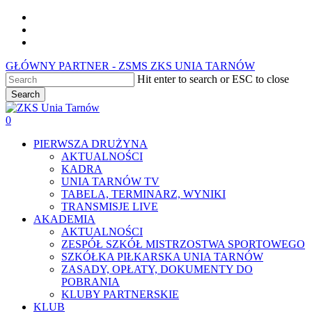
Skip
facebook
to
youtube
main
instagram
content
GŁÓWNY PARTNER - ZSMS ZKS UNIA TARNÓW
Hit enter to search or ESC to close
Search
Close
Search
0
Menu
PIERWSZA DRUŻYNA
AKTUALNOŚCI
KADRA
UNIA TARNÓW TV
TABELA, TERMINARZ, WYNIKI
TRANSMISJE LIVE
AKADEMIA
AKTUALNOŚCI
ZESPÓŁ SZKÓŁ MISTRZOSTWA SPORTOWEGO
SZKÓŁKA PIŁKARSKA UNIA TARNÓW
ZASADY, OPŁATY, DOKUMENTY DO
POBRANIA
KLUBY PARTNERSKIE
KLUB