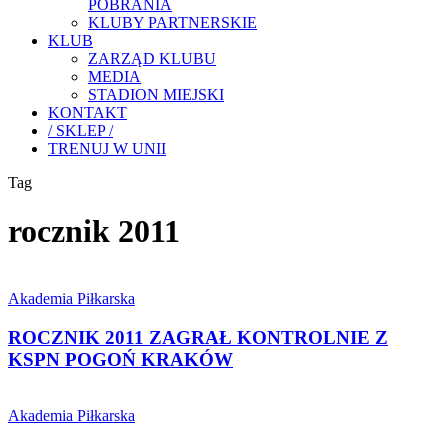
POBRANIA
KLUBY PARTNERSKIE
KLUB
ZARZĄD KLUBU
MEDIA
STADION MIEJSKI
KONTAKT
/ SKLEP /
TRENUJ W UNII
Tag
rocznik 2011
ROCZNIK
2011
Akademia Piłkarska
ZAGRAŁ
KONTROLNIE
ROCZNIK 2011 ZAGRAŁ KONTROLNIE Z
Z
KSPN POGOŃ KRAKÓW
KSPN
POGOŃ
ROCZNIK
KRAKÓW
2011
Akademia Piłkarska
NA