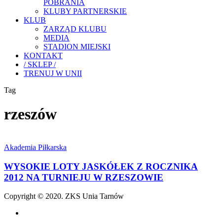
POBRANIA
KLUBY PARTNERSKIE
KLUB
ZARZĄD KLUBU
MEDIA
STADION MIEJSKI
KONTAKT
/ SKLEP /
TRENUJ W UNII
Tag
rzeszów
WYSOKIE
LOTY
Akademia Piłkarska
JASKÓŁEK
Z
WYSOKIE LOTY JASKÓŁEK Z ROCZNIKA
ROCZNIKA
2012 NA TURNIEJU W RZESZOWIE
2012
NA
Copyright © 2020. ZKS Unia Tarnów
TURNIEJU
W
facebook
RZESZOWIE