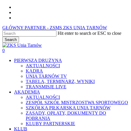
Skip
facebook
to
youtube
main
instagram
content
GŁÓWNY PARTNER - ZSMS ZKS UNIA TARNÓW
Hit enter to search or ESC to close
Search
Close
Search
0
Menu
PIERWSZA DRUŻYNA
AKTUALNOŚCI
KADRA
UNIA TARNÓW TV
TABELA, TERMINARZ, WYNIKI
TRANSMISJE LIVE
AKADEMIA
AKTUALNOŚCI
ZESPÓŁ SZKÓŁ MISTRZOSTWA SPORTOWEGO
SZKÓŁKA PIŁKARSKA UNIA TARNÓW
ZASADY, OPŁATY, DOKUMENTY DO
POBRANIA
KLUBY PARTNERSKIE
KLUB