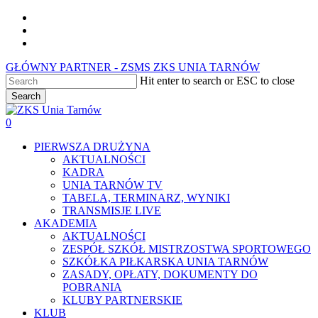
Skip
facebook
to
youtube
main
instagram
content
GŁÓWNY PARTNER - ZSMS ZKS UNIA TARNÓW
Hit enter to search or ESC to close
Search
Close
Search
0
Menu
PIERWSZA DRUŻYNA
AKTUALNOŚCI
KADRA
UNIA TARNÓW TV
TABELA, TERMINARZ, WYNIKI
TRANSMISJE LIVE
AKADEMIA
AKTUALNOŚCI
ZESPÓŁ SZKÓŁ MISTRZOSTWA SPORTOWEGO
SZKÓŁKA PIŁKARSKA UNIA TARNÓW
ZASADY, OPŁATY, DOKUMENTY DO
POBRANIA
KLUBY PARTNERSKIE
KLUB