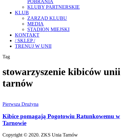
POBRANIA
KLUBY PARTNERSKIE
KLUB
ZARZĄD KLUBU
MEDIA
STADION MIEJSKI
KONTAKT
/ SKLEP /
TRENUJ W UNII
Tag
stowarzyszenie kibiców unii
tarnów
Kibice
pomagają
Pierwsza Drużyna
Pogotowiu
Ratunkowemu
Kibice pomagają Pogotowiu Ratunkowemu w
w
Tarnowie
Tarnowie
Copyright © 2020. ZKS Unia Tarnów