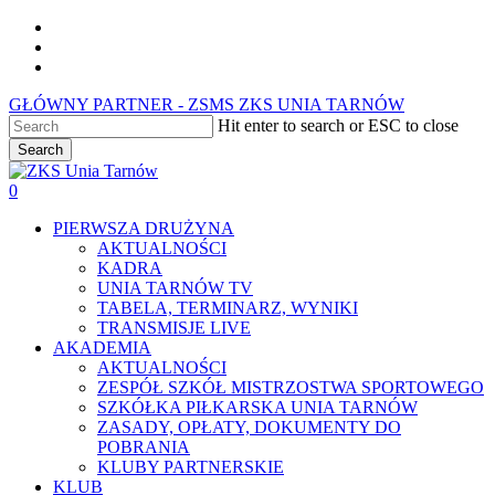
Skip
facebook
to
youtube
main
instagram
content
GŁÓWNY PARTNER - ZSMS ZKS UNIA TARNÓW
Hit enter to search or ESC to close
Search
Close
Search
0
Menu
PIERWSZA DRUŻYNA
AKTUALNOŚCI
KADRA
UNIA TARNÓW TV
TABELA, TERMINARZ, WYNIKI
TRANSMISJE LIVE
AKADEMIA
AKTUALNOŚCI
ZESPÓŁ SZKÓŁ MISTRZOSTWA SPORTOWEGO
SZKÓŁKA PIŁKARSKA UNIA TARNÓW
ZASADY, OPŁATY, DOKUMENTY DO
POBRANIA
KLUBY PARTNERSKIE
KLUB