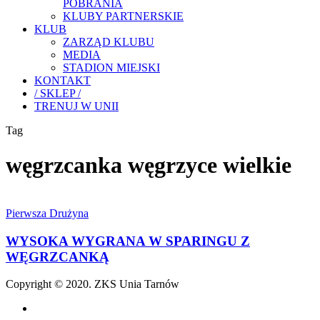
POBRANIA
KLUBY PARTNERSKIE
KLUB
ZARZĄD KLUBU
MEDIA
STADION MIEJSKI
KONTAKT
/ SKLEP /
TRENUJ W UNII
Tag
węgrzcanka węgrzyce wielkie
WYSOKA
WYGRANA
Pierwsza Drużyna
W
SPARINGU
WYSOKA WYGRANA W SPARINGU Z
Z
WĘGRZCANKĄ
WĘGRZCANKĄ
Copyright © 2020. ZKS Unia Tarnów
facebook