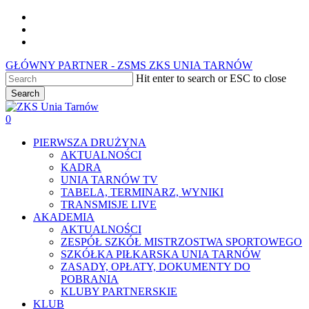
Skip
facebook
to
youtube
main
instagram
content
GŁÓWNY PARTNER - ZSMS ZKS UNIA TARNÓW
Hit enter to search or ESC to close
Search
Close
Search
0
Menu
PIERWSZA DRUŻYNA
AKTUALNOŚCI
KADRA
UNIA TARNÓW TV
TABELA, TERMINARZ, WYNIKI
TRANSMISJE LIVE
AKADEMIA
AKTUALNOŚCI
ZESPÓŁ SZKÓŁ MISTRZOSTWA SPORTOWEGO
SZKÓŁKA PIŁKARSKA UNIA TARNÓW
ZASADY, OPŁATY, DOKUMENTY DO
POBRANIA
KLUBY PARTNERSKIE
KLUB