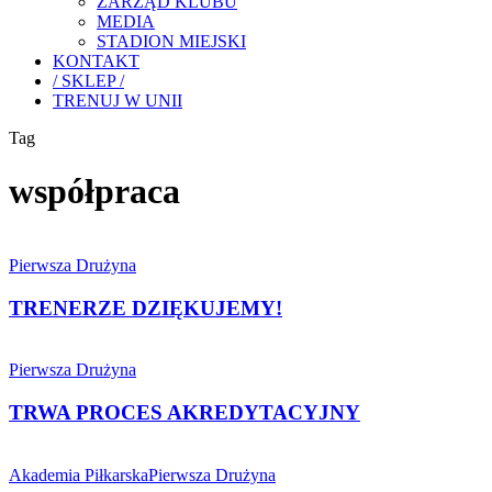
ZARZĄD KLUBU
MEDIA
STADION MIEJSKI
KONTAKT
/ SKLEP /
TRENUJ W UNII
Tag
współpraca
TRENERZE
DZIĘKUJEMY!
Pierwsza Drużyna
TRENERZE DZIĘKUJEMY!
TRWA
PROCES
Pierwsza Drużyna
AKREDYTACYJNY
TRWA PROCES AKREDYTACYJNY
MICHAŁ
MIŁKOWSKI
Akademia Piłkarska
Pierwsza Drużyna