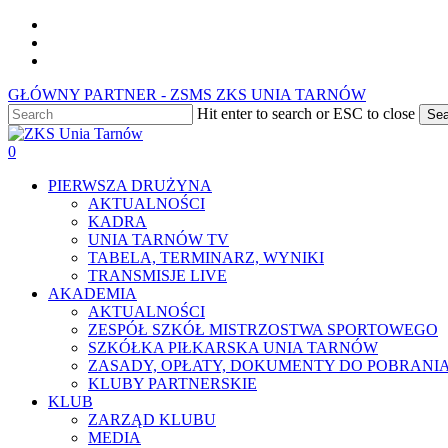
Skip
facebook
to
youtube
main
instagram
content
GŁÓWNY PARTNER - ZSMS ZKS UNIA TARNÓW
Hit enter to search or ESC to close
Sea
Close
Search
0
Menu
PIERWSZA DRUŻYNA
AKTUALNOŚCI
KADRA
UNIA TARNÓW TV
TABELA, TERMINARZ, WYNIKI
TRANSMISJE LIVE
AKADEMIA
AKTUALNOŚCI
ZESPÓŁ SZKÓŁ MISTRZOSTWA SPORTOWEGO
SZKÓŁKA PIŁKARSKA UNIA TARNÓW
ZASADY, OPŁATY, DOKUMENTY DO POBRANI
KLUBY PARTNERSKIE
KLUB
ZARZĄD KLUBU
MEDIA