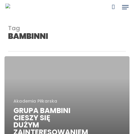
Skip
Men
to
main
content
Tag
BAMBINNI
GRUPA
BAMBINI
CIESZY
SIĘ
DUŻYM
ZAINTERESOWANIEM
Akademia Piłkarska
GRUPA BAMBINI
CIESZY SIĘ
DUŻYM
ZAINTERESOWANIEM