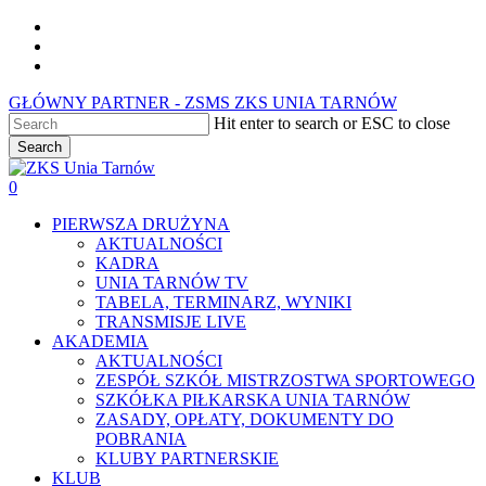
Skip
facebook
to
youtube
main
instagram
content
GŁÓWNY PARTNER - ZSMS ZKS UNIA TARNÓW
Hit enter to search or ESC to close
Search
Close
Search
0
Menu
PIERWSZA DRUŻYNA
AKTUALNOŚCI
KADRA
UNIA TARNÓW TV
TABELA, TERMINARZ, WYNIKI
TRANSMISJE LIVE
AKADEMIA
AKTUALNOŚCI
ZESPÓŁ SZKÓŁ MISTRZOSTWA SPORTOWEGO
SZKÓŁKA PIŁKARSKA UNIA TARNÓW
ZASADY, OPŁATY, DOKUMENTY DO
POBRANIA
KLUBY PARTNERSKIE
KLUB