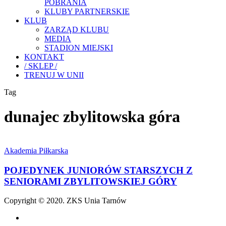
POBRANIA
KLUBY PARTNERSKIE
KLUB
ZARZĄD KLUBU
MEDIA
STADION MIEJSKI
KONTAKT
/ SKLEP /
TRENUJ W UNII
Tag
dunajec zbylitowska góra
POJEDYNEK
JUNIORÓW
Akademia Piłkarska
STARSZYCH
Z
POJEDYNEK JUNIORÓW STARSZYCH Z
SENIORAMI
SENIORAMI ZBYLITOWSKIEJ GÓRY
ZBYLITOWSKIEJ
GÓRY
Copyright © 2020. ZKS Unia Tarnów
facebook