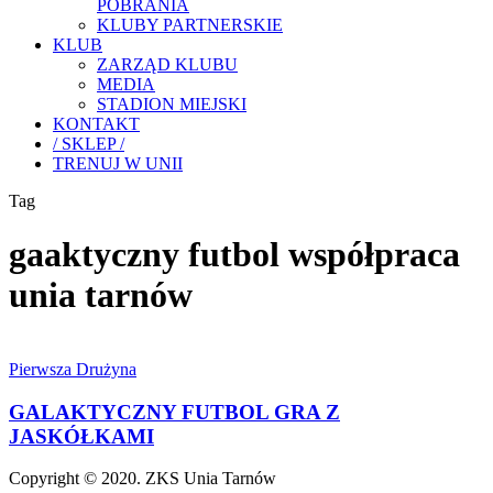
POBRANIA
KLUBY PARTNERSKIE
KLUB
ZARZĄD KLUBU
MEDIA
STADION MIEJSKI
KONTAKT
/ SKLEP /
TRENUJ W UNII
Tag
gaaktyczny futbol współpraca
unia tarnów
GALAKTYCZNY
FUTBOL
Pierwsza Drużyna
GRA
Z
GALAKTYCZNY FUTBOL GRA Z
JASKÓŁKAMI
JASKÓŁKAMI
Copyright © 2020. ZKS Unia Tarnów