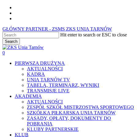
Skip
facebook
to
youtube
main
instagram
content
GŁÓWNY PARTNER - ZSMS ZKS UNIA TARNÓW
Hit enter to search or ESC to close
Search
Close
Search
0
Menu
PIERWSZA DRUŻYNA
AKTUALNOŚCI
KADRA
UNIA TARNÓW TV
TABELA, TERMINARZ, WYNIKI
TRANSMISJE LIVE
AKADEMIA
AKTUALNOŚCI
ZESPÓŁ SZKÓŁ MISTRZOSTWA SPORTOWEGO
SZKÓŁKA PIŁKARSKA UNIA TARNÓW
ZASADY, OPŁATY, DOKUMENTY DO
POBRANIA
KLUBY PARTNERSKIE
KLUB