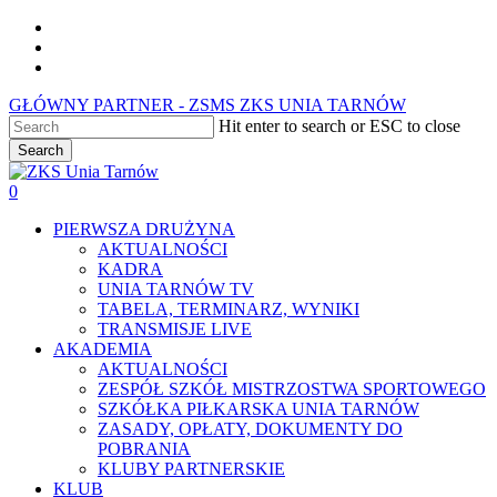
Skip
facebook
to
youtube
main
instagram
content
GŁÓWNY PARTNER - ZSMS ZKS UNIA TARNÓW
Hit enter to search or ESC to close
Search
Close
Search
0
Menu
PIERWSZA DRUŻYNA
AKTUALNOŚCI
KADRA
UNIA TARNÓW TV
TABELA, TERMINARZ, WYNIKI
TRANSMISJE LIVE
AKADEMIA
AKTUALNOŚCI
ZESPÓŁ SZKÓŁ MISTRZOSTWA SPORTOWEGO
SZKÓŁKA PIŁKARSKA UNIA TARNÓW
ZASADY, OPŁATY, DOKUMENTY DO
POBRANIA
KLUBY PARTNERSKIE
KLUB