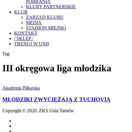
POBRANIA
KLUBY PARTNERSKIE
KLUB
ZARZĄD KLUBU
MEDIA
STADION MIEJSKI
KONTAKT
/ SKLEP /
TRENUJ W UNII
Tag
III okręgowa liga młodzika
MŁODZIKI
ZWYCIĘŻAJĄ
Akademia Piłkarska
Z
TUCHOVIĄ
MŁODZIKI ZWYCIĘŻAJĄ Z TUCHOVIĄ
Copyright © 2020. ZKS Unia Tarnów
facebook
youtube
email