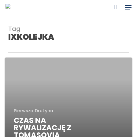
Skip
Men
to
main
content
Tag
IXKOLEJKA
CZAS
NA
RYWALIZACJĘ
Z
TOMASOVIĄ
Pierwsza Drużyna
CZAS NA
RYWALIZACJĘ Z
TOMASOVIĄ