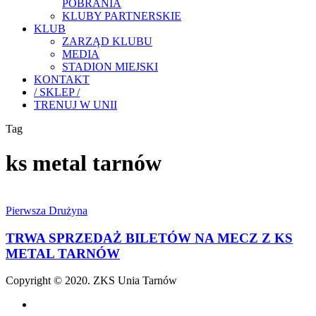
POBRANIA
KLUBY PARTNERSKIE
KLUB
ZARZĄD KLUBU
MEDIA
STADION MIEJSKI
KONTAKT
/ SKLEP /
TRENUJ W UNII
Tag
ks metal tarnów
TRWA
SPRZEDAŻ
Pierwsza Drużyna
BILETÓW
NA
TRWA SPRZEDAŻ BILETÓW NA MECZ Z KS
MECZ
METAL TARNÓW
Z
KS
Copyright © 2020. ZKS Unia Tarnów
METAL
TARNÓW
facebook