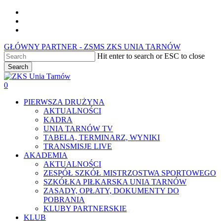
Skip
facebook
to
youtube
main
instagram
content
GŁÓWNY PARTNER - ZSMS ZKS UNIA TARNÓW
Hit enter to search or ESC to close
Search
Close
Search
0
Menu
PIERWSZA DRUŻYNA
AKTUALNOŚCI
KADRA
UNIA TARNÓW TV
TABELA, TERMINARZ, WYNIKI
TRANSMISJE LIVE
AKADEMIA
AKTUALNOŚCI
ZESPÓŁ SZKÓŁ MISTRZOSTWA SPORTOWEGO
SZKÓŁKA PIŁKARSKA UNIA TARNÓW
ZASADY, OPŁATY, DOKUMENTY DO
POBRANIA
KLUBY PARTNERSKIE
KLUB