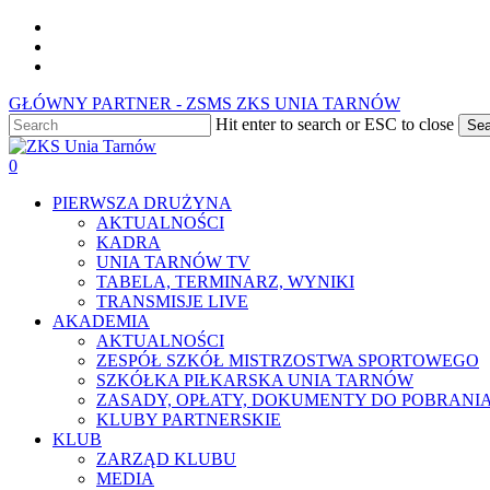
Skip
facebook
to
youtube
main
instagram
content
GŁÓWNY PARTNER - ZSMS ZKS UNIA TARNÓW
Hit enter to search or ESC to close
Sea
Close
Search
0
Menu
PIERWSZA DRUŻYNA
AKTUALNOŚCI
KADRA
UNIA TARNÓW TV
TABELA, TERMINARZ, WYNIKI
TRANSMISJE LIVE
AKADEMIA
AKTUALNOŚCI
ZESPÓŁ SZKÓŁ MISTRZOSTWA SPORTOWEGO
SZKÓŁKA PIŁKARSKA UNIA TARNÓW
ZASADY, OPŁATY, DOKUMENTY DO POBRANI
KLUBY PARTNERSKIE
KLUB
ZARZĄD KLUBU
MEDIA