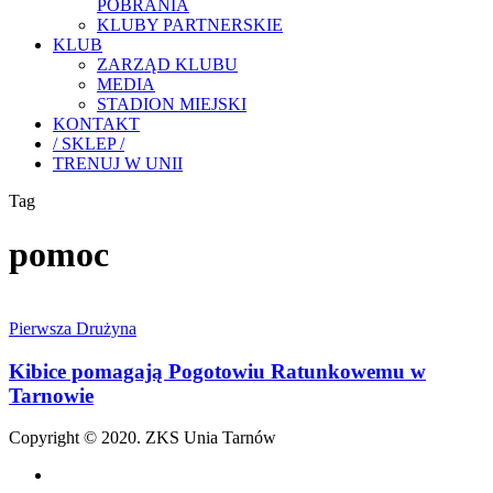
POBRANIA
KLUBY PARTNERSKIE
KLUB
ZARZĄD KLUBU
MEDIA
STADION MIEJSKI
KONTAKT
/ SKLEP /
TRENUJ W UNII
Tag
pomoc
Kibice
pomagają
Pierwsza Drużyna
Pogotowiu
Ratunkowemu
Kibice pomagają Pogotowiu Ratunkowemu w
w
Tarnowie
Tarnowie
Copyright © 2020. ZKS Unia Tarnów
facebook