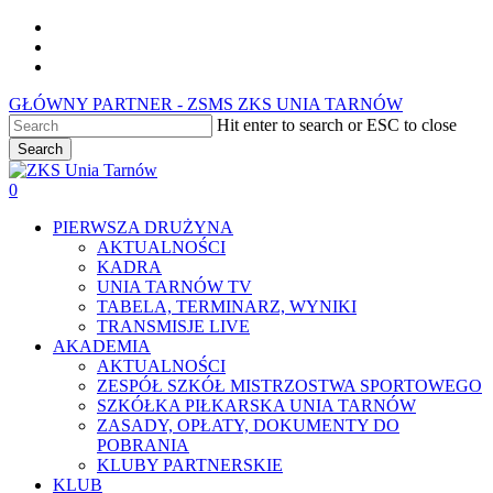
Skip
facebook
to
youtube
main
instagram
content
GŁÓWNY PARTNER - ZSMS ZKS UNIA TARNÓW
Hit enter to search or ESC to close
Search
Close
Search
0
Menu
PIERWSZA DRUŻYNA
AKTUALNOŚCI
KADRA
UNIA TARNÓW TV
TABELA, TERMINARZ, WYNIKI
TRANSMISJE LIVE
AKADEMIA
AKTUALNOŚCI
ZESPÓŁ SZKÓŁ MISTRZOSTWA SPORTOWEGO
SZKÓŁKA PIŁKARSKA UNIA TARNÓW
ZASADY, OPŁATY, DOKUMENTY DO
POBRANIA
KLUBY PARTNERSKIE
KLUB