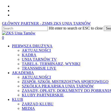
Skip
facebook
to
youtube
main
instagram
content
GŁÓWNY PARTNER - ZSMS ZKS UNIA TARNÓW
Hit enter to search or ESC to close
Sea
Close
Search
0
Menu
PIERWSZA DRUŻYNA
AKTUALNOŚCI
KADRA
UNIA TARNÓW TV
TABELA, TERMINARZ, WYNIKI
TRANSMISJE LIVE
AKADEMIA
AKTUALNOŚCI
ZESPÓŁ SZKÓŁ MISTRZOSTWA SPORTOWEGO
SZKÓŁKA PIŁKARSKA UNIA TARNÓW
ZASADY, OPŁATY, DOKUMENTY DO POBRANI
KLUBY PARTNERSKIE
KLUB
ZARZĄD KLUBU
MEDIA