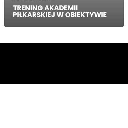
TRENING AKADEMII
PIŁKARSKIEJ W OBIEKTYWIE
Copyright © 2020. ZKS Unia Tarnów
facebook
youtube
email