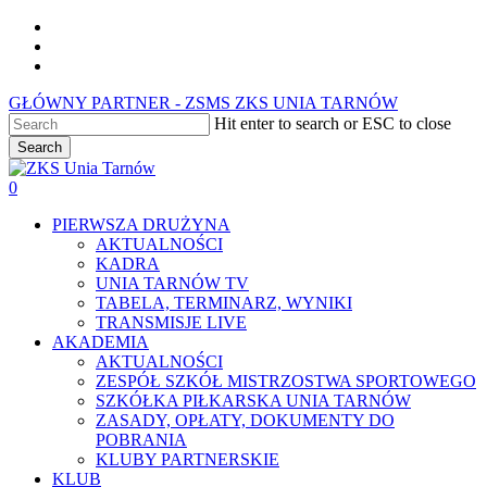
Skip
facebook
to
youtube
main
instagram
content
GŁÓWNY PARTNER - ZSMS ZKS UNIA TARNÓW
Hit enter to search or ESC to close
Search
Close
Search
0
Menu
PIERWSZA DRUŻYNA
AKTUALNOŚCI
KADRA
UNIA TARNÓW TV
TABELA, TERMINARZ, WYNIKI
TRANSMISJE LIVE
AKADEMIA
AKTUALNOŚCI
ZESPÓŁ SZKÓŁ MISTRZOSTWA SPORTOWEGO
SZKÓŁKA PIŁKARSKA UNIA TARNÓW
ZASADY, OPŁATY, DOKUMENTY DO
POBRANIA
KLUBY PARTNERSKIE
KLUB