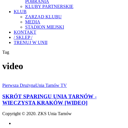
POBRANIA
KLUBY PARTNERSKIE
KLUB
ZARZĄD KLUBU
MEDIA
STADION MIEJSKI
KONTAKT
/ SKLEP /
TRENUJ W UNII
Tag
video
SKRÓT
SPARINGU
Pierwsza Drużyna
Unia Tarnów TV
UNIA
TARNÓW
SKRÓT SPARINGU UNIA TARNÓW -
-
WIECZYSTA KRAKÓW [WIDEO]
WIECZYSTA
KRAKÓW
Copyright © 2020. ZKS Unia Tarnów
[WIDEO]
facebook