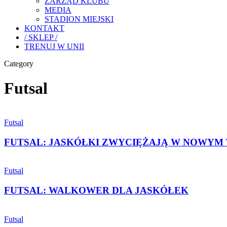
ZARZĄD KLUBU
MEDIA
STADION MIEJSKI
KONTAKT
/ SKLEP /
TRENUJ W UNII
Category
Futsal
FUTSAL:
JASKÓŁKI
Futsal
ZWYCIĘŻAJĄ
W
FUTSAL: JASKÓŁKI ZWYCIĘŻAJĄ W NOWYM
NOWYM
TARGU
FUTSAL:
WALKOWER
Futsal
DLA
JASKÓŁEK
FUTSAL: WALKOWER DLA JASKÓŁEK
ZWYCIĘSTWO
NA
Futsal