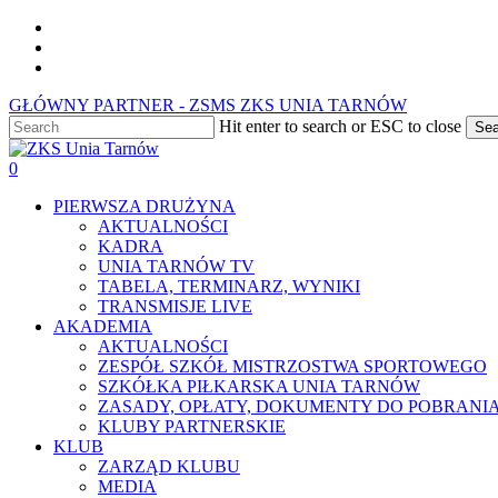
Skip
facebook
to
youtube
main
instagram
content
GŁÓWNY PARTNER - ZSMS ZKS UNIA TARNÓW
Hit enter to search or ESC to close
Sea
Close
Search
0
Menu
PIERWSZA DRUŻYNA
AKTUALNOŚCI
KADRA
UNIA TARNÓW TV
TABELA, TERMINARZ, WYNIKI
TRANSMISJE LIVE
AKADEMIA
AKTUALNOŚCI
ZESPÓŁ SZKÓŁ MISTRZOSTWA SPORTOWEGO
SZKÓŁKA PIŁKARSKA UNIA TARNÓW
ZASADY, OPŁATY, DOKUMENTY DO POBRANI
KLUBY PARTNERSKIE
KLUB
ZARZĄD KLUBU
MEDIA