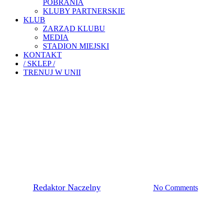
POBRANIA
KLUBY PARTNERSKIE
KLUB
ZARZĄD KLUBU
MEDIA
STADION MIEJSKI
KONTAKT
/ SKLEP /
TRENUJ W UNII
Futsal
FUTSAL: JASKÓŁKI
ZWYCIĘŻAJĄ W NOWYM
TARGU
By
Redaktor Naczelny
23 grudnia, 2019
No Comments