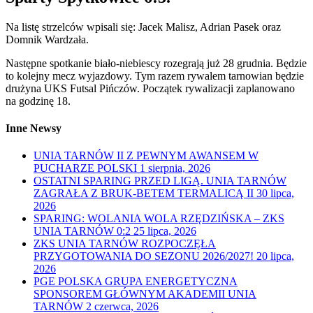
Na listę strzelców wpisali się: Jacek Malisz, Adrian Pasek oraz
Domnik Wardzała.
Następne spotkanie biało-niebiescy rozegrają już 28 grudnia. Będzie
to kolejny mecz wyjazdowy. Tym razem rywalem tarnowian będzie
drużyna UKS Futsal Pińczów. Początek rywalizacji zaplanowano
na godzinę 18.
Inne Newsy
UNIA TARNÓW II Z PEWNYM AWANSEM W
PUCHARZE POLSKI
1 sierpnia, 2026
OSTATNI SPARING PRZED LIGĄ. UNIA TARNÓW
ZAGRAŁA Z BRUK-BETEM TERMALICĄ II
30 lipca,
2026
SPARING: WOLANIA WOLA RZĘDZIŃSKA – ZKS
UNIA TARNÓW 0:2
25 lipca, 2026
ZKS UNIA TARNÓW ROZPOCZĘŁA
PRZYGOTOWANIA DO SEZONU 2026/2027!
20 lipca,
2026
PGE POLSKA GRUPA ENERGETYCZNA
SPONSOREM GŁÓWNYM AKADEMII UNIA
TARNÓW
2 czerwca, 2026