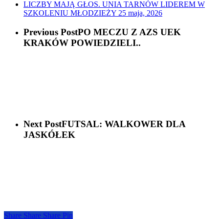
LICZBY MAJĄ GŁOS. UNIA TARNÓW LIDEREM W
SZKOLENIU MŁODZIEŻY
25 maja, 2026
Previous Post
PO MECZU Z AZS UEK
KRAKÓW POWIEDZIELI..
Next Post
FUTSAL: WALKOWER DLA
JASKÓŁEK
Share
Share
Share
Share
Pin