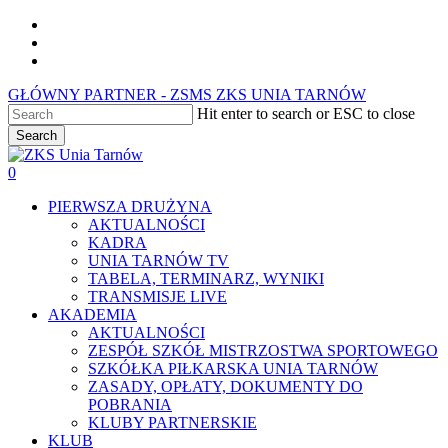
Skip
facebook
to
youtube
main
instagram
content
GŁÓWNY PARTNER - ZSMS ZKS UNIA TARNÓW
Hit enter to search or ESC to close
Search
Close
Search
0
Menu
PIERWSZA DRUŻYNA
AKTUALNOŚCI
KADRA
UNIA TARNÓW TV
TABELA, TERMINARZ, WYNIKI
TRANSMISJE LIVE
AKADEMIA
AKTUALNOŚCI
ZESPÓŁ SZKÓŁ MISTRZOSTWA SPORTOWEGO
SZKÓŁKA PIŁKARSKA UNIA TARNÓW
ZASADY, OPŁATY, DOKUMENTY DO
POBRANIA
KLUBY PARTNERSKIE
KLUB