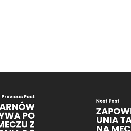
Previous Post
Next Post
TARNÓW
ZAPOWI
YWA PO
UNIA 
MECZU Z
NA MEC