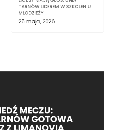
LICZBY MAJĄ GŁOS. UNIA
TARNÓW LIDEREM W SZKOLENIU
MŁODZIEŻY
25 maja, 2026
EDŹ MECZU:
TARNÓW GOTOWA
Z Z LIMANOVIĄ