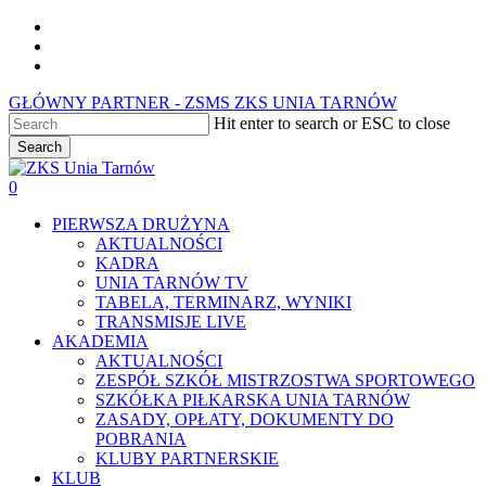
Skip
facebook
to
youtube
main
instagram
content
GŁÓWNY PARTNER - ZSMS ZKS UNIA TARNÓW
Hit enter to search or ESC to close
Search
Close
Search
0
Menu
PIERWSZA DRUŻYNA
AKTUALNOŚCI
KADRA
UNIA TARNÓW TV
TABELA, TERMINARZ, WYNIKI
TRANSMISJE LIVE
AKADEMIA
AKTUALNOŚCI
ZESPÓŁ SZKÓŁ MISTRZOSTWA SPORTOWEGO
SZKÓŁKA PIŁKARSKA UNIA TARNÓW
ZASADY, OPŁATY, DOKUMENTY DO
POBRANIA
KLUBY PARTNERSKIE
KLUB