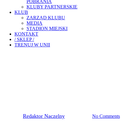
POBRANIA
KLUBY PARTNERSKIE
KLUB
ZARZĄD KLUBU
MEDIA
STADION MIEJSKI
KONTAKT
/ SKLEP /
TRENUJ W UNII
Akademia Piłkarska
Unia Tarnów TV
ROZPOCZNIJ TRENINGI W
ZŁOTEJ AKADEMII Z
GRUPĄ BAMBINI
By
Redaktor Naczelny
2 lutego, 2021
No Comments