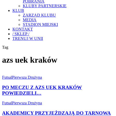
POBRANIA
KLUBY PARTNERSKIE
KLUB
ZARZĄD KLUBU
MEDIA
STADION MIEJSKI
KONTAKT
/ SKLEP /
TRENUJ W UNII
Tag
azs uek kraków
PO
MECZU
Futsal
Pierwsza Drużyna
Z
AZS
PO MECZU Z AZS UEK KRAKÓW
UEK
POWIEDZIELI…
KRAKÓW
POWIEDZIELI…
AKADEMICY
Futsal
Pierwsza Drużyna
PRZYJEŻDZAJĄ
DO
AKADEMICY PRZYJEŻDZAJĄ DO TARNOWA