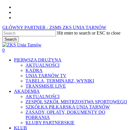
Skip
facebook
to
youtube
main
instagram
content
GŁÓWNY PARTNER - ZSMS ZKS UNIA TARNÓW
Hit enter to search or ESC to close
Search
Close
Search
0
Menu
PIERWSZA DRUŻYNA
AKTUALNOŚCI
KADRA
UNIA TARNÓW TV
TABELA, TERMINARZ, WYNIKI
TRANSMISJE LIVE
AKADEMIA
AKTUALNOŚCI
ZESPÓŁ SZKÓŁ MISTRZOSTWA SPORTOWEGO
SZKÓŁKA PIŁKARSKA UNIA TARNÓW
ZASADY, OPŁATY, DOKUMENTY DO
POBRANIA
KLUBY PARTNERSKIE
KLUB