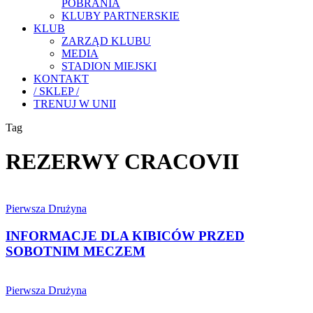
POBRANIA
KLUBY PARTNERSKIE
KLUB
ZARZĄD KLUBU
MEDIA
STADION MIEJSKI
KONTAKT
/ SKLEP /
TRENUJ W UNII
Tag
REZERWY CRACOVII
INFORMACJE
DLA
Pierwsza Drużyna
KIBICÓW
PRZED
INFORMACJE DLA KIBICÓW PRZED
SOBOTNIM
SOBOTNIM MECZEM
MECZEM
CZAS
NA
Pierwsza Drużyna
RYWALIZACJĘ