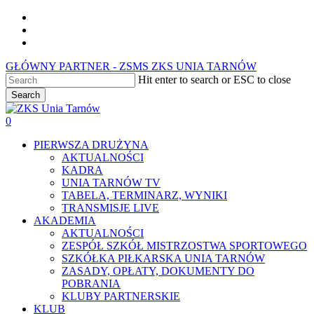
Skip
facebook
to
youtube
main
instagram
content
GŁÓWNY PARTNER - ZSMS ZKS UNIA TARNÓW
Hit enter to search or ESC to close
Search
Close
Search
0
Menu
PIERWSZA DRUŻYNA
AKTUALNOŚCI
KADRA
UNIA TARNÓW TV
TABELA, TERMINARZ, WYNIKI
TRANSMISJE LIVE
AKADEMIA
AKTUALNOŚCI
ZESPÓŁ SZKÓŁ MISTRZOSTWA SPORTOWEGO
SZKÓŁKA PIŁKARSKA UNIA TARNÓW
ZASADY, OPŁATY, DOKUMENTY DO
POBRANIA
KLUBY PARTNERSKIE
KLUB