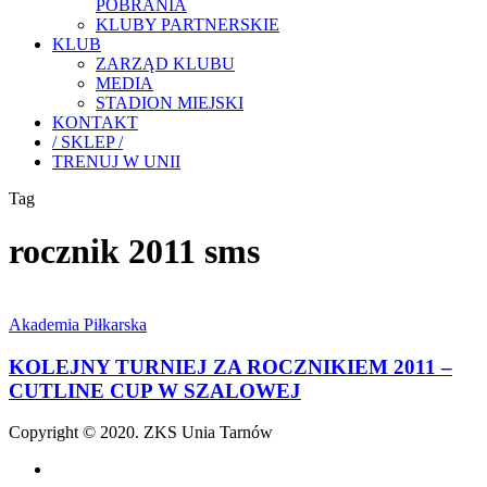
POBRANIA
KLUBY PARTNERSKIE
KLUB
ZARZĄD KLUBU
MEDIA
STADION MIEJSKI
KONTAKT
/ SKLEP /
TRENUJ W UNII
Tag
rocznik 2011 sms
KOLEJNY
TURNIEJ
Akademia Piłkarska
ZA
ROCZNIKIEM
KOLEJNY TURNIEJ ZA ROCZNIKIEM 2011 –
2011
CUTLINE CUP W SZALOWEJ
–
CUTLINE
Copyright © 2020. ZKS Unia Tarnów
CUP
W
facebook
SZALOWEJ