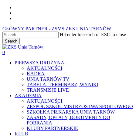
Skip
facebook
to
youtube
main
instagram
content
GŁÓWNY PARTNER - ZSMS ZKS UNIA TARNÓW
Hit enter to search or ESC to close
Search
Close
Search
0
Menu
PIERWSZA DRUŻYNA
AKTUALNOŚCI
KADRA
UNIA TARNÓW TV
TABELA, TERMINARZ, WYNIKI
TRANSMISJE LIVE
AKADEMIA
AKTUALNOŚCI
ZESPÓŁ SZKÓŁ MISTRZOSTWA SPORTOWEGO
SZKÓŁKA PIŁKARSKA UNIA TARNÓW
ZASADY, OPŁATY, DOKUMENTY DO
POBRANIA
KLUBY PARTNERSKIE
KLUB