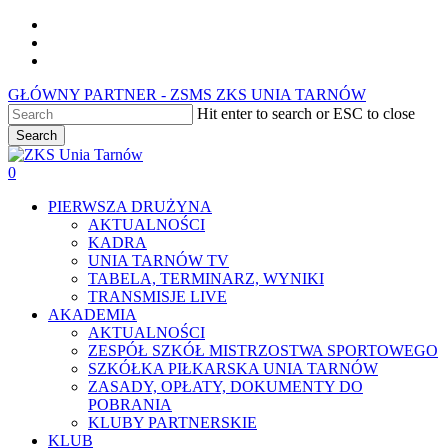
Skip
facebook
to
youtube
main
instagram
content
GŁÓWNY PARTNER - ZSMS ZKS UNIA TARNÓW
Hit enter to search or ESC to close
Search
Close
Search
0
Menu
PIERWSZA DRUŻYNA
AKTUALNOŚCI
KADRA
UNIA TARNÓW TV
TABELA, TERMINARZ, WYNIKI
TRANSMISJE LIVE
AKADEMIA
AKTUALNOŚCI
ZESPÓŁ SZKÓŁ MISTRZOSTWA SPORTOWEGO
SZKÓŁKA PIŁKARSKA UNIA TARNÓW
ZASADY, OPŁATY, DOKUMENTY DO
POBRANIA
KLUBY PARTNERSKIE
KLUB