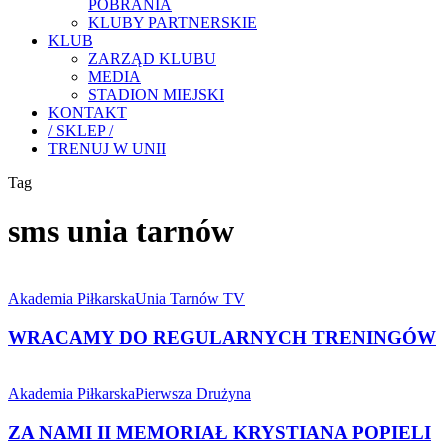
POBRANIA
KLUBY PARTNERSKIE
KLUB
ZARZĄD KLUBU
MEDIA
STADION MIEJSKI
KONTAKT
/ SKLEP /
TRENUJ W UNII
Tag
sms unia tarnów
WRACAMY
DO
Akademia Piłkarska
Unia Tarnów TV
REGULARNYCH
TRENINGÓW
WRACAMY DO REGULARNYCH TRENINGÓW
ZA
NAMI
Akademia Piłkarska
Pierwsza Drużyna
II
MEMORIAŁ
ZA NAMI II MEMORIAŁ KRYSTIANA POPIELI
KRYSTIANA