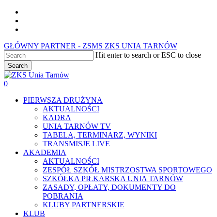
Skip
facebook
to
youtube
main
instagram
content
GŁÓWNY PARTNER - ZSMS ZKS UNIA TARNÓW
Hit enter to search or ESC to close
Search
Close
Search
0
Menu
PIERWSZA DRUŻYNA
AKTUALNOŚCI
KADRA
UNIA TARNÓW TV
TABELA, TERMINARZ, WYNIKI
TRANSMISJE LIVE
AKADEMIA
AKTUALNOŚCI
ZESPÓŁ SZKÓŁ MISTRZOSTWA SPORTOWEGO
SZKÓŁKA PIŁKARSKA UNIA TARNÓW
ZASADY, OPŁATY, DOKUMENTY DO
POBRANIA
KLUBY PARTNERSKIE
KLUB