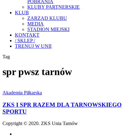
POBRANIA
KLUBY PARTNERSKIE
KLUB
ZARZĄD KLUBU
MEDIA
STADION MIEJSKI
KONTAKT
/ SKLEP /
TRENUJ W UNII
Tag
spr pwsz tarnów
ZKS
I
Akademia Piłkarska
SPR
RAZEM
ZKS I SPR RAZEM DLA TARNOWSKIEGO
DLA
SPORTU
TARNOWSKIEGO
SPORTU
Copyright © 2020. ZKS Unia Tarnów
facebook