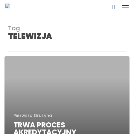
Skip
Men
to
main
content
Tag
TELEWIZJA
TRWA
PROCES
AKREDYTACYJNY
Pierwsza Drużyna
TRWA PROCES
AKREDYTACYJNY