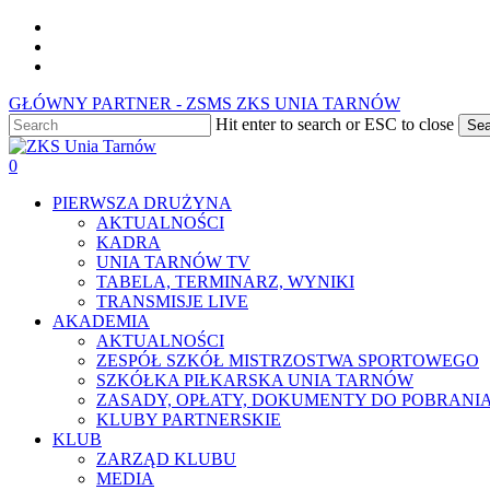
Skip
facebook
to
youtube
main
instagram
content
GŁÓWNY PARTNER - ZSMS ZKS UNIA TARNÓW
Hit enter to search or ESC to close
Sea
Close
Search
0
Menu
PIERWSZA DRUŻYNA
AKTUALNOŚCI
KADRA
UNIA TARNÓW TV
TABELA, TERMINARZ, WYNIKI
TRANSMISJE LIVE
AKADEMIA
AKTUALNOŚCI
ZESPÓŁ SZKÓŁ MISTRZOSTWA SPORTOWEGO
SZKÓŁKA PIŁKARSKA UNIA TARNÓW
ZASADY, OPŁATY, DOKUMENTY DO POBRANI
KLUBY PARTNERSKIE
KLUB
ZARZĄD KLUBU
MEDIA