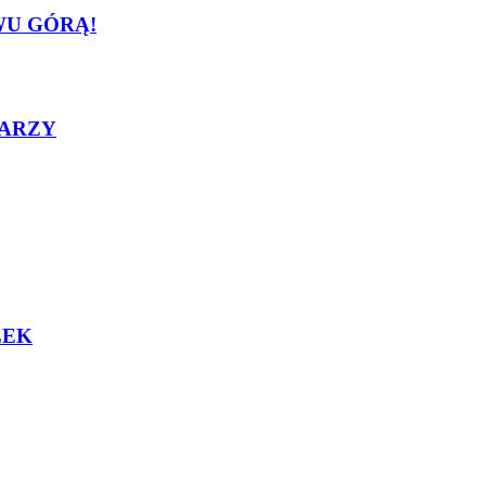
U GÓRĄ!
KARZY
ŁEK