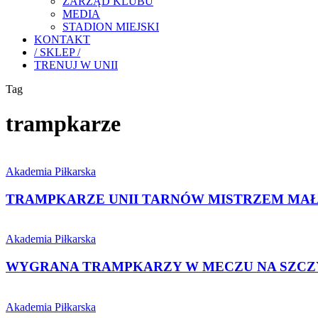
ZARZĄD KLUBU
MEDIA
STADION MIEJSKI
KONTAKT
/ SKLEP /
TRENUJ W UNII
Tag
trampkarze
TRAMPKARZE
UNII
Akademia Piłkarska
TARNÓW
MISTRZEM
TRAMPKARZE UNII TARNÓW MISTRZEM MAŁ
MAŁOPOLSKI!
WYGRANA
TRAMPKARZY
Akademia Piłkarska
W
MECZU
WYGRANA TRAMPKARZY W MECZU NA SZCZ
NA
SZCZYCIE
POGROM
W
Akademia Piłkarska