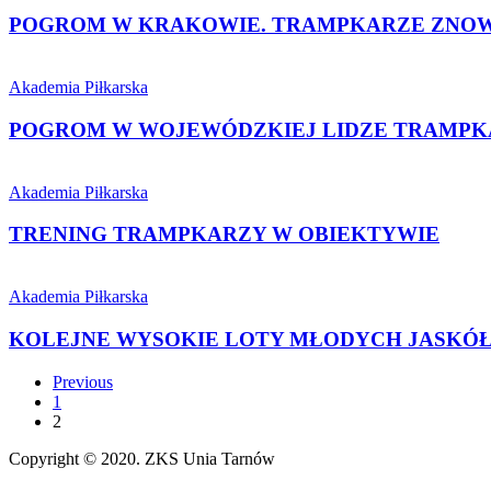
KRAKOWIE.
TRAMPKARZE
POGROM W KRAKOWIE. TRAMPKARZE ZNOW
ZNOWU
GÓRĄ!
POGROM
W
Akademia Piłkarska
WOJEWÓDZKIEJ
LIDZE
POGROM W WOJEWÓDZKIEJ LIDZE TRAMP
TRAMPKARZY
TRENING
TRAMPKARZY
Akademia Piłkarska
W
OBIEKTYWIE
TRENING TRAMPKARZY W OBIEKTYWIE
KOLEJNE
WYSOKIE
Akademia Piłkarska
LOTY
MŁODYCH
KOLEJNE WYSOKIE LOTY MŁODYCH JASKÓ
JASKÓŁEK
Previous
1
2
Copyright © 2020. ZKS Unia Tarnów