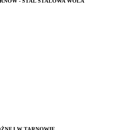
ARNÓW - STAL STALOWA WOLA
OŻNEJ W TARNOWIE