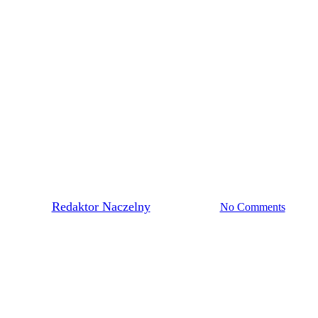
Pierwsza Drużyna
OŁANY NA TURNIEJ ELITE
MISTRZOSTW EUROPY
By
Redaktor Naczelny
15 marca, 2023
No Comments