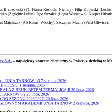
osz Brzozowski (FC Hansa Rostock, Niemcy), Filip Koperski (Lec
eńko (Zagłębie Lubin), Igor Strzałek (Legia Warszawa), Kacper Urba
an Majchrzak (AS Roma, Włochy), Szczepan Mucha (Piast Gliwice).
ty S.A.
– największy koncern chemiczny w Polsce, z siedzibą w Mo
– UNIA TARNÓW 1:3
7 sierpnia, 2026
E POLSKI
1 sierpnia, 2026
GRAŁA Z BRUK-BETEM TERMALICĄ II
30 lipca, 2026
 TARNÓW 0:2
25 lipca, 2026
O SEZONU 2026/2027!
20 lipca, 2026
 GŁÓWNYM AKADEMII UNIA TARNÓW
2 czerwca, 2026