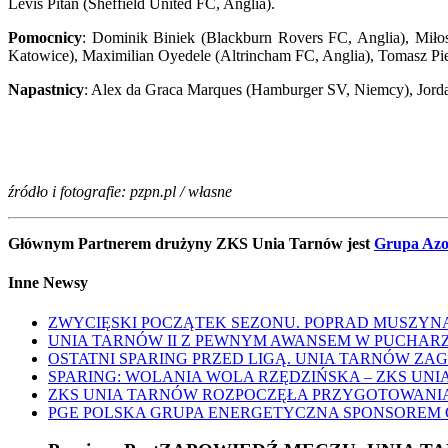
Levis Pitan (Sheffield United FC, Anglia).
Pomocnicy
: Dominik Biniek (Blackburn Rovers FC, Anglia), Mił
Katowice), Maximilian Oyedele (Altrincham FC, Anglia), Tomasz Pi
Napastnicy
: Alex da Graca Marques (Hamburger SV, Niemcy), Jord
źródło i fotografie: pzpn.pl / własne
Głównym Partnerem drużyny ZKS Unia Tarnów jest
Grupa Azo
Inne Newsy
ZWYCIĘSKI POCZĄTEK SEZONU. POPRAD MUSZYNA 
UNIA TARNÓW II Z PEWNYM AWANSEM W PUCHARZ
OSTATNI SPARING PRZED LIGĄ. UNIA TARNÓW ZA
SPARING: WOLANIA WOLA RZĘDZIŃSKA – ZKS UNIA
ZKS UNIA TARNÓW ROZPOCZĘŁA PRZYGOTOWANIA D
PGE POLSKA GRUPA ENERGETYCZNA SPONSOREM