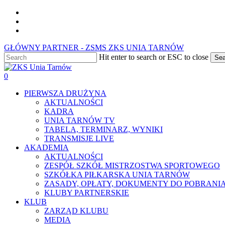
Skip
facebook
to
youtube
main
instagram
content
GŁÓWNY PARTNER - ZSMS ZKS UNIA TARNÓW
Hit enter to search or ESC to close
Sea
Close
Search
0
Menu
PIERWSZA DRUŻYNA
AKTUALNOŚCI
KADRA
UNIA TARNÓW TV
TABELA, TERMINARZ, WYNIKI
TRANSMISJE LIVE
AKADEMIA
AKTUALNOŚCI
ZESPÓŁ SZKÓŁ MISTRZOSTWA SPORTOWEGO
SZKÓŁKA PIŁKARSKA UNIA TARNÓW
ZASADY, OPŁATY, DOKUMENTY DO POBRANI
KLUBY PARTNERSKIE
KLUB
ZARZĄD KLUBU
MEDIA