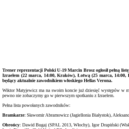
Trener reprezentacji Polski U-19 Marcin Brosz ogłosił pełną li
Izraelem (22 marca, 14:00, Kraków), Łotwą (25 marca, 14:00, 
będący aktualnie zawodnikiem włoskiego Hellas Verona.
Wiktor Matyjewicz ma na swoim koncie już dziesięć występów w mł
pewno nie zobaczymy go w pierwszym spotkaniu z Izraelem.
Pełna lista powołanych zawodników:
Bramkarze
: Sławomir Abramowicz (Jagiellonia Białystok), Aleksan
Obrońcy
: Dawid Bugaj (SPAL 2013, Włochy), Igor Drapiński (Wisła