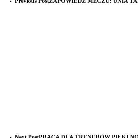
Previous Post
ZAPOWIEDŹ MECZU: UNIA T
Next Post
PRACA DLA TRENERÓW PIŁKI N