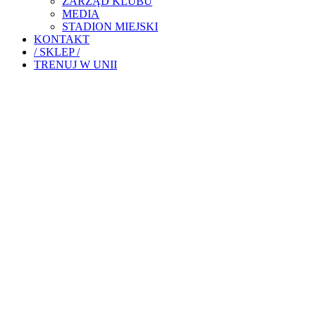
ZARZĄD KLUBU
MEDIA
STADION MIEJSKI
KONTAKT
/ SKLEP /
TRENUJ W UNII
WIKTOR MATYJEWICZ POW