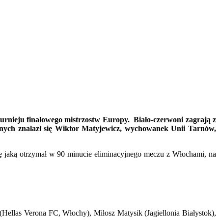
turnieju finałowego mistrzostw Europy. Biało-czerwoni zagrają z
łanych znalazł się Wiktor Matyjewicz, wychowanek Unii Tarnów,
ę jaką otrzymał w 90 minucie eliminacyjnego meczu z Włochami, na
(Hellas Verona FC, Włochy), Miłosz Matysik (Jagiellonia Białystok),