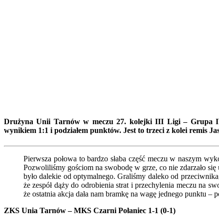
Drużyna Unii Tarnów w meczu 27. kolejki III Ligi – Grupa I
wynikiem 1:1 i podziałem punktów. Jest to trzeci z kolei remis J
Pierwsza połowa to bardzo słaba część meczu w naszym wyko
Pozwoliliśmy gościom na swobodę w grze, co nie zdarzało się 
było dalekie od optymalnego. Graliśmy daleko od przeciwnika,
że zespół dąży do odrobienia strat i przechylenia meczu na sw
że ostatnia akcja dała nam bramkę na wagę jednego punktu – p
ZKS Unia Tarnów – MKS Czarni Połaniec 1-1 (0-1)