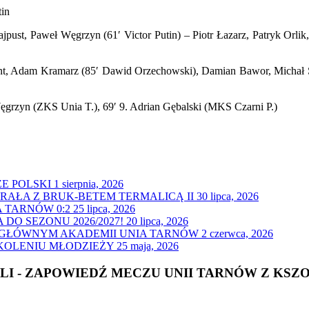
tin
pust, Paweł Węgrzyn (61′ Victor Putin) – Piotr Łazarz, Patryk Orli
nt, Adam Kramarz (85′ Dawid Orzechowski), Damian Bawor, Michał Smo
Węgrzyn (ZKS Unia T.), 69′ 9. Adrian Gębalski (MKS Czarni P.)
E POLSKI
1 sierpnia, 2026
GRAŁA Z BRUK-BETEM TERMALICĄ II
30 lipca, 2026
 TARNÓW 0:2
25 lipca, 2026
O SEZONU 2026/2027!
20 lipca, 2026
 GŁÓWNYM AKADEMII UNIA TARNÓW
2 czerwca, 2026
ZKOLENIU MŁODZIEŻY
25 maja, 2026
I - ZAPOWIEDŹ MECZU UNII TARNÓW Z KSZ