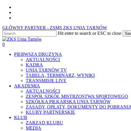
Skip
facebook
to
youtube
main
instagram
content
GŁÓWNY PARTNER - ZSMS ZKS UNIA TARNÓW
Hit enter to search or ESC to close
Sea
Close
Search
0
Menu
PIERWSZA DRUŻYNA
AKTUALNOŚCI
KADRA
UNIA TARNÓW TV
TABELA, TERMINARZ, WYNIKI
TRANSMISJE LIVE
AKADEMIA
AKTUALNOŚCI
ZESPÓŁ SZKÓŁ MISTRZOSTWA SPORTOWEGO
SZKÓŁKA PIŁKARSKA UNIA TARNÓW
ZASADY, OPŁATY, DOKUMENTY DO POBRANI
KLUBY PARTNERSKIE
KLUB
ZARZĄD KLUBU
MEDIA