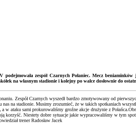
V podejmowała zespół Czarnych Połaniec. Mecz beniaminków ja
askółek na własnym stadionie i kolejny po walce dosłownie do ostat
naniu. Zespół Czarnych wyszedł bardzo zmotywowany od pierwszych 
u nas na stadionie. Musimy zrozumieć, że w takich spotkaniach wszyst
 a w ataku sami prokurowaliśmy groźne akcje drużynie z Połańca.Obraz
oją korzyść. Niestety dobre sytuacje jakie wypracowaliśmy w tym spotka
owiedział trener Radosław Jacek