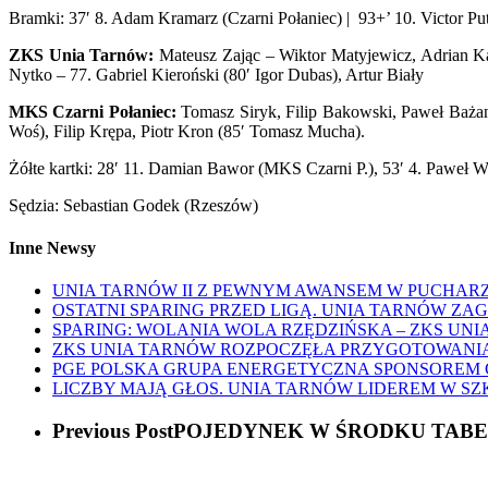
Bramki: 37′ 8. Adam Kramarz (Czarni Połaniec) | 93+’ 10. Victor Pu
ZKS Unia Tarnów:
Mateusz Zając – Wiktor Matyjewicz, Adrian Kaj
Nytko – 77. Gabriel Kieroński (80′ Igor Dubas), Artur Biały
MKS Czarni Połaniec:
Tomasz Siryk, Filip Bakowski, Paweł Baża
Woś), Filip Krępa, Piotr Kron (85′ Tomasz Mucha).
Żółte kartki: 28′ 11. Damian Bawor (MKS Czarni P.), 53′ 4. Paweł 
Sędzia: Sebastian Godek (Rzeszów)
Inne Newsy
UNIA TARNÓW II Z PEWNYM AWANSEM W PUCHARZ
OSTATNI SPARING PRZED LIGĄ. UNIA TARNÓW ZA
SPARING: WOLANIA WOLA RZĘDZIŃSKA – ZKS UNIA
ZKS UNIA TARNÓW ROZPOCZĘŁA PRZYGOTOWANIA D
PGE POLSKA GRUPA ENERGETYCZNA SPONSOREM
LICZBY MAJĄ GŁOS. UNIA TARNÓW LIDEREM W S
Previous Post
POJEDYNEK W ŚRODKU TABEL