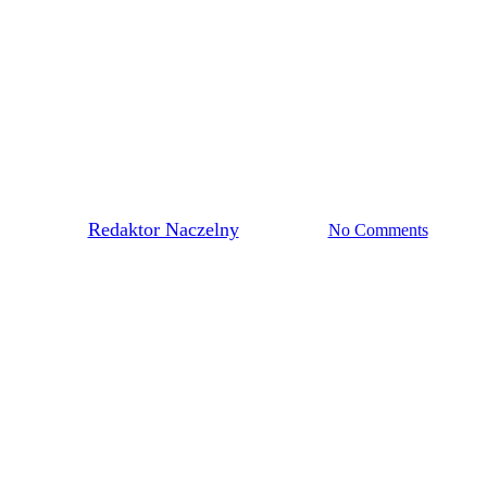
Pierwsza Drużyna
 RATUJE REMIS W OSTATNIE
By
Redaktor Naczelny
4 maja, 2022
No Comments