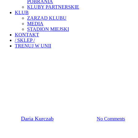
POBRANIA
KLUBY PARTNERSKIE
KLUB
ZARZĄD KLUBU
MEDIA
STADION MIEJSKI
KONTAKT
/ SKLEP /
TRENUJ W UNII
Pierwsza Drużyna
ZAPOWIEDŹ MECZU:
WIECZYSTA II – ZKS UNIA
TARNÓW
By
Daria Kurczab
23 października, 2025
No Comments