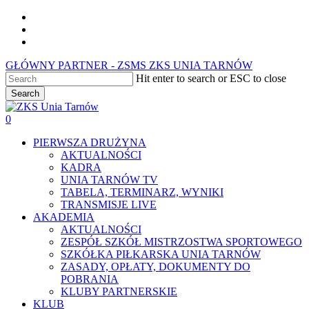
Skip
facebook
to
youtube
main
instagram
content
GŁÓWNY PARTNER - ZSMS ZKS UNIA TARNÓW
Hit enter to search or ESC to close
Search
Close
Search
0
Menu
PIERWSZA DRUŻYNA
AKTUALNOŚCI
KADRA
UNIA TARNÓW TV
TABELA, TERMINARZ, WYNIKI
TRANSMISJE LIVE
AKADEMIA
AKTUALNOŚCI
ZESPÓŁ SZKÓŁ MISTRZOSTWA SPORTOWEGO
SZKÓŁKA PIŁKARSKA UNIA TARNÓW
ZASADY, OPŁATY, DOKUMENTY DO
POBRANIA
KLUBY PARTNERSKIE
KLUB