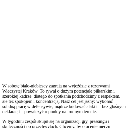
W sobotę biało-niebiescy zagrają na wyjeździe z rezerwami
Wieczystej Kraków. To rywal o dużym potencjale piłkarskim i
szerokiej kadrze, dlatego do spotkania podchodzimy z respektem,
ale też spokojem i koncentracją. Nasz cel jest jasny: wykonać
solidną pracę w defensywie, mądrze budować ataki i – bez głośnych
deklaracji – powalczyć o punkty na trudnym terenie.
W tygodniu zespół skupił się na organizacji gry, pressingu i
skuteczności po przechwytach. Chcemy, by o ocenie meczu