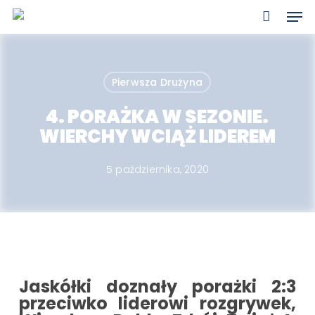
Skip
Men
to
main
content
Pierwsza Drużyna
4. PORAŻKA W SEZONIE.
WIERCHY WCIĄŻ LIDEREM
5 października, 2020
Jaskółki doznały porażki 2:3
przeciwko liderowi rozgrywek,