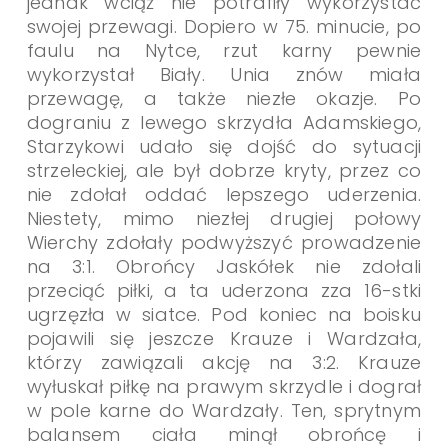
jednak wciąż nie potrafiły wykorzystać
swojej przewagi. Dopiero w 75. minucie, po
faulu na Nytce, rzut karny pewnie
wykorzystał Biały. Unia znów miała
przewagę, a także niezłe okazje. Po
dograniu z lewego skrzydła Adamskiego,
Starzykowi udało się dojść do sytuacji
strzeleckiej, ale był dobrze kryty, przez co
nie zdołał oddać lepszego uderzenia.
Niestety, mimo niezłej drugiej połowy
Wierchy zdołały podwyższyć prowadzenie
na 3:1. Obrońcy Jaskółek nie zdołali
przeciąć piłki, a ta uderzona zza 16-stki
ugrzęzła w siatce. Pod koniec na boisku
pojawili się jeszcze Krauze i Wardzała,
którzy zawiązali akcję na 3:2. Krauze
wyłuskał piłkę na prawym skrzydle i dograł
w pole karne do Wardzały. Ten, sprytnym
balansem ciała minął obrońcę i