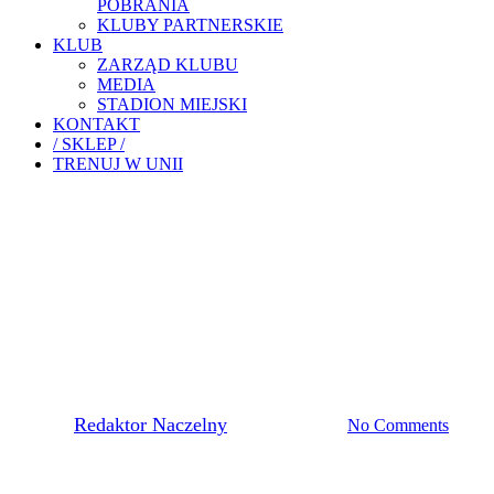
POBRANIA
KLUBY PARTNERSKIE
KLUB
ZARZĄD KLUBU
MEDIA
STADION MIEJSKI
KONTAKT
/ SKLEP /
TRENUJ W UNII
Pierwsza Drużyna
BIAŁO-NIEBIESCY
POWALCZĄ O PUNKTY W
ŁAGOWIE
By
Redaktor Naczelny
21 sierpnia, 2021
No Comments