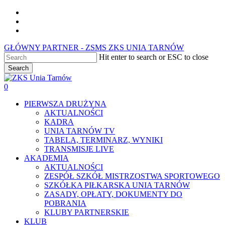
Skip
facebook
to
youtube
main
instagram
content
GŁÓWNY PARTNER - ZSMS ZKS UNIA TARNÓW
Hit enter to search or ESC to close
Search
Close
Search
0
Menu
PIERWSZA DRUŻYNA
AKTUALNOŚCI
KADRA
UNIA TARNÓW TV
TABELA, TERMINARZ, WYNIKI
TRANSMISJE LIVE
AKADEMIA
AKTUALNOŚCI
ZESPÓŁ SZKÓŁ MISTRZOSTWA SPORTOWEGO
SZKÓŁKA PIŁKARSKA UNIA TARNÓW
ZASADY, OPŁATY, DOKUMENTY DO
POBRANIA
KLUBY PARTNERSKIE
KLUB