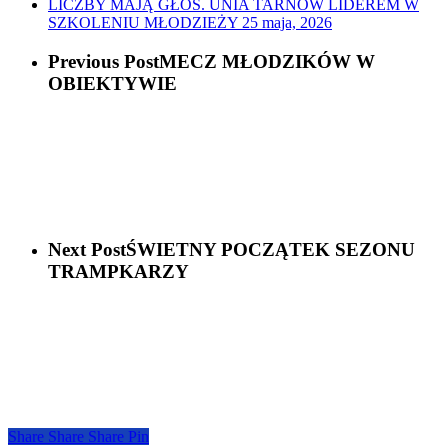
LICZBY MAJĄ GŁOS. UNIA TARNÓW LIDEREM W
SZKOLENIU MŁODZIEŻY
25 maja, 2026
Previous Post
MECZ MŁODZIKÓW W
OBIEKTYWIE
Next Post
ŚWIETNY POCZĄTEK SEZONU
TRAMPKARZY
Share
Share
Share
Share
Pin