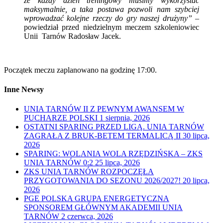
że każdy dzień treningowy musimy wykorzystać
maksymalnie, a taka postawa pozwoli nam szybciej
wprowadzać kolejne rzeczy do gry naszej drużyny”
–
powiedział przed niedzielnym meczem szkoleniowiec
Unii Tarnów Radosław Jacek.
Początek meczu zaplanowano na godzinę 17:00.
Inne Newsy
UNIA TARNÓW II Z PEWNYM AWANSEM W
PUCHARZE POLSKI
1 sierpnia, 2026
OSTATNI SPARING PRZED LIGĄ. UNIA TARNÓW
ZAGRAŁA Z BRUK-BETEM TERMALICĄ II
30 lipca,
2026
SPARING: WOLANIA WOLA RZĘDZIŃSKA – ZKS
UNIA TARNÓW 0:2
25 lipca, 2026
ZKS UNIA TARNÓW ROZPOCZĘŁA
PRZYGOTOWANIA DO SEZONU 2026/2027!
20 lipca,
2026
PGE POLSKA GRUPA ENERGETYCZNA
SPONSOREM GŁÓWNYM AKADEMII UNIA
TARNÓW
2 czerwca, 2026