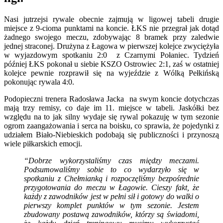
Nasi jutrzejsi rywale obecnie zajmują w ligowej tabeli drugie
miejsce z 9-cioma punktami na koncie. ŁKS nie przegrał jak dotąd
żadnego swojego meczu, zdobywając 8 bramek przy zaledwie
jednej straconej. Drużyna z Łagowa w pierwszej kolejce zwyciężyła
w wyjazdowym spotkaniu 2:0 z Czarnymi Połaniec. Tydzień
później ŁKS pokonał u siebie KSZO Ostrowiec 2:1, zaś w ostatniej
kolejce pewnie rozprawił się na wyjeździe z Wólką Pełkińską
pokonując rywala 4:0.
Podopieczni trenera Radosława Jacka na swym koncie dotychczas
mają trzy remisy, co daje im 11. miejsce w tabeli. Jaskółki bez
względu na to jak silny wydaje się rywal pokazuję w tym sezonie
ogrom zaangażowania i serca na boisku, co sprawia, że pojedynki z
udziałem Biało-Niebieskich podobają się publiczności i przynoszą
wiele piłkarskich emocji.
“Dobrze wykorzystaliśmy czas między meczami.
Podsumowaliśmy sobie to co wydarzyło się w
spotkaniu z Chełmianką i rozpoczęliśmy bezpośrednie
przygotowania do meczu w Łagowie. Cieszy fakt, że
każdy z zawodników jest w pełni sił i gotowy do walki o
pierwszy komplet punktów w tym sezonie. Jestem
zbudowany postawą zawodników, którzy są świadomi,