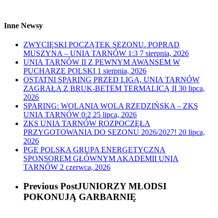
Inne Newsy
ZWYCIĘSKI POCZĄTEK SEZONU. POPRAD
MUSZYNA – UNIA TARNÓW 1:3
7 sierpnia, 2026
UNIA TARNÓW II Z PEWNYM AWANSEM W
PUCHARZE POLSKI
1 sierpnia, 2026
OSTATNI SPARING PRZED LIGĄ. UNIA TARNÓW
ZAGRAŁA Z BRUK-BETEM TERMALICĄ II
30 lipca,
2026
SPARING: WOLANIA WOLA RZĘDZIŃSKA – ZKS
UNIA TARNÓW 0:2
25 lipca, 2026
ZKS UNIA TARNÓW ROZPOCZĘŁA
PRZYGOTOWANIA DO SEZONU 2026/2027!
20 lipca,
2026
PGE POLSKA GRUPA ENERGETYCZNA
SPONSOREM GŁÓWNYM AKADEMII UNIA
TARNÓW
2 czerwca, 2026
Previous Post
JUNIORZY MŁODSI
POKONUJĄ GARBARNIĘ