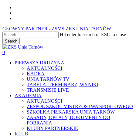
Skip
facebook
to
youtube
main
instagram
content
GŁÓWNY PARTNER - ZSMS ZKS UNIA TARNÓW
Hit enter to search or ESC to close
Search
Close
Search
0
Menu
PIERWSZA DRUŻYNA
AKTUALNOŚCI
KADRA
UNIA TARNÓW TV
TABELA, TERMINARZ, WYNIKI
TRANSMISJE LIVE
AKADEMIA
AKTUALNOŚCI
ZESPÓŁ SZKÓŁ MISTRZOSTWA SPORTOWEGO
SZKÓŁKA PIŁKARSKA UNIA TARNÓW
ZASADY, OPŁATY, DOKUMENTY DO
POBRANIA
KLUBY PARTNERSKIE
KLUB