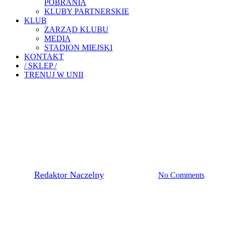
POBRANIA
KLUBY PARTNERSKIE
KLUB
ZARZĄD KLUBU
MEDIA
STADION MIEJSKI
KONTAKT
/ SKLEP /
TRENUJ W UNII
Pierwsza Drużyna
ZWYCIĘŻAMY Z
ORLĘTAMI
By
Redaktor Naczelny
4 września, 2021
No Comments