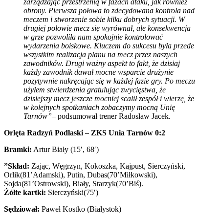
zarządzając przestrzenią w fazach ataku, jak również
obrony. Pierwsza połowa to zdecydowana kontrola nad
meczem i stworzenie sobie kilku dobrych sytuacji. W
drugiej połowie mecz się wyrównał, ale konsekwencja
w grze pozwoliła nam spokojnie kontrolować
wydarzenia boiskowe. Kluczem do sukcesu była przede
wszystkim realizacja planu na mecz przez naszych
zawodników. Drugi ważny aspekt to fakt, że dzisiaj
każdy zawodnik dawał mocne wsparcie drużynie
pozytywnie nakręcając się w każdej fazie gry. Po meczu
użyłem stwierdzenia gratulując zwycięstwa, że
dzisiejszy mecz jeszcze mocniej scalił zespół i wierzę, że
w kolejnych spotkaniach zobaczymy mocną Unię
Tarnów”
– podsumował trener Radosław Jacek.
Orlęta Radzyń Podlaski – ZKS Unia Tarnów 0:2
Bramki:
Artur Biały (15′, 68′)
”Skład:
Zając, Węgrzyn, Kokoszka, Kajpust, Sierczyński,
Orlik(81’Adamski), Putin, Dubas(70’Miłkowski),
Sojda(81’Ostrowski), Biały, Starzyk(70’Biś).
Żółte kartki:
Sierczyński(75′)
Sędziował:
Paweł Kostko (Białystok)