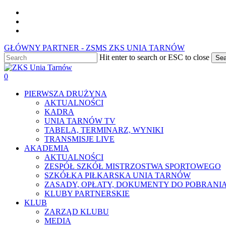
Skip
facebook
to
youtube
main
instagram
content
GŁÓWNY PARTNER - ZSMS ZKS UNIA TARNÓW
Hit enter to search or ESC to close
Sea
Close
Search
0
Menu
PIERWSZA DRUŻYNA
AKTUALNOŚCI
KADRA
UNIA TARNÓW TV
TABELA, TERMINARZ, WYNIKI
TRANSMISJE LIVE
AKADEMIA
AKTUALNOŚCI
ZESPÓŁ SZKÓŁ MISTRZOSTWA SPORTOWEGO
SZKÓŁKA PIŁKARSKA UNIA TARNÓW
ZASADY, OPŁATY, DOKUMENTY DO POBRANI
KLUBY PARTNERSKIE
KLUB
ZARZĄD KLUBU
MEDIA