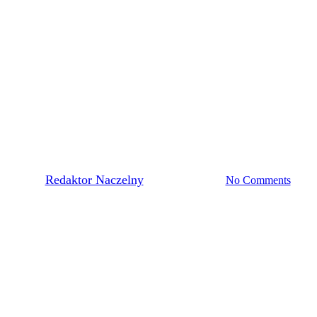
Pierwsza Drużyna
E ZADOŚĆ. STRZELNICA W
By
Redaktor Naczelny
23 września, 2020
No Comments