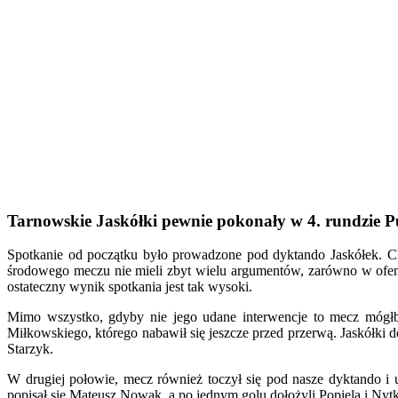
Tarnowskie Jaskółki pewnie pokonały w 4. rundzie Pu
Spotkanie od początku było prowadzone pod dyktando Jaskółek. C
środowego meczu nie mieli zbyt wielu argumentów, zarówno w ofens
ostateczny wynik spotkania jest tak wysoki.
Mimo wszystko, gdyby nie jego udane interwencje to mecz mógłb
Miłkowskiego, którego nabawił się jeszcze przed przerwą. Jaskółki d
Starzyk.
W drugiej połowie, mecz również toczył się pod nasze dyktando i u
popisał się Mateusz Nowak, a po jednym golu dołożyli Popiela i Nyt