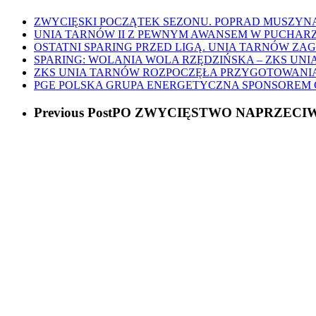
ZWYCIĘSKI POCZĄTEK SEZONU. POPRAD MUSZYNA 
UNIA TARNÓW II Z PEWNYM AWANSEM W PUCHARZ
OSTATNI SPARING PRZED LIGĄ. UNIA TARNÓW ZA
SPARING: WOLANIA WOLA RZĘDZIŃSKA – ZKS UNIA
ZKS UNIA TARNÓW ROZPOCZĘŁA PRZYGOTOWANIA D
PGE POLSKA GRUPA ENERGETYCZNA SPONSOREM
Previous Post
PO ZWYCIĘSTWO NAPRZECIW