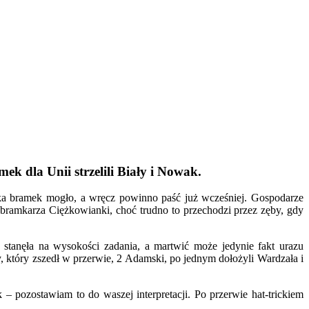
k dla Unii strzelili Biały i Nowak.
ka bramek mogło, a wręcz powinno paść już wcześniej. Gospodarze
bramkarza Ciężkowianki, choć trudno to przechodzi przez zęby, gdy
tanęła na wysokości zadania, a martwić może jedynie fakt urazu
y, który zszedł w przerwie, 2 Adamski, po jednym dołożyli Wardzała i
– pozostawiam to do waszej interpretacji. Po przerwie hat-trickiem