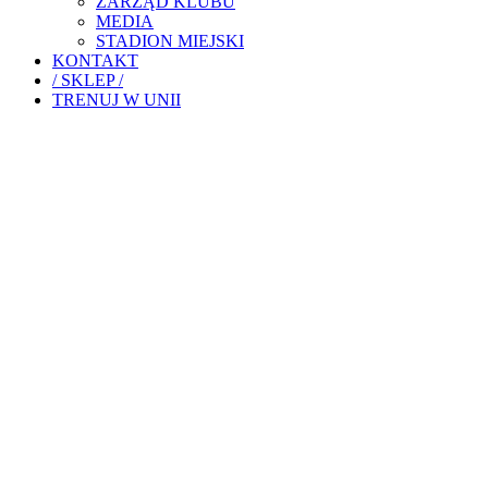
ZARZĄD KLUBU
MEDIA
STADION MIEJSKI
KONTAKT
/ SKLEP /
TRENUJ W UNII
FORMALNOŚCI STAŁO SI