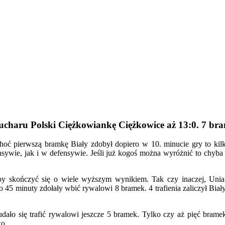
charu Polski Ciężkowiankę Ciężkowice aż 13:0. 7 brame
hoć pierwszą bramkę Biały zdobył dopiero w 10. minucie gry to kil
ywie, jak i w defensywie. Jeśli już kogoś można wyróżnić to chyba 
y skończyć się o wiele wyższym wynikiem. Tak czy inaczej, Unia s
o 45 minuty zdołały wbić rywalowi 8 bramek. 4 trafienia zaliczył Biał
dało się trafić rywalowi jeszcze 5 bramek. Tylko czy aż pięć bramek 
ko.