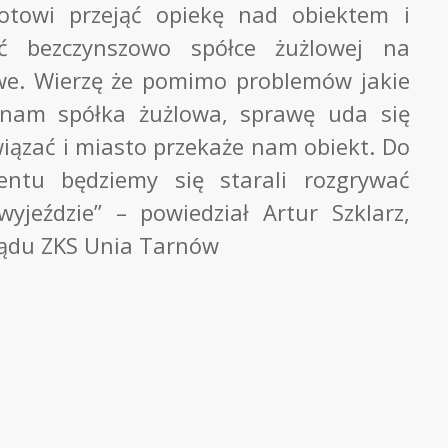
otowi przejąć opiekę nad obiektem i
ać bezczynszowo spółce żużlowej na
we. Wierzę że pomimo problemów jakie
nam spółka żużlowa, sprawę uda się
iązać i miasto przekaże nam obiekt. Do
ntu będziemy się starali rozgrywać
yjeździe” – powiedział Artur Szklarz,
ządu ZKS Unia Tarnów