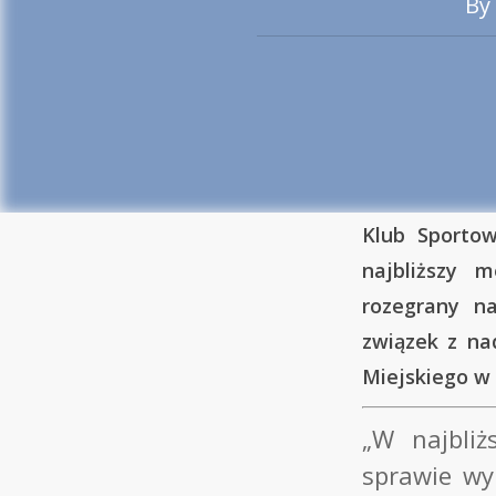
By
Klub Sportow
najbliższy 
rozegrany n
związek z na
Miejskiego w
„W najbliż
sprawie wy