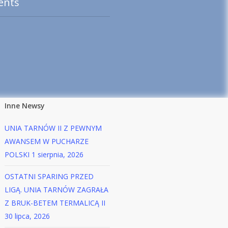
ents
Inne Newsy
UNIA TARNÓW II Z PEWNYM
AWANSEM W PUCHARZE
POLSKI
1 sierpnia, 2026
OSTATNI SPARING PRZED
LIGĄ. UNIA TARNÓW ZAGRAŁA
Z BRUK-BETEM TERMALICĄ II
30 lipca, 2026