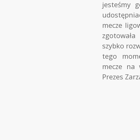
jesteśmy g
udostępni
mecze ligo
zgotowała 
szybko rozw
tego mome
mecze na w
Prezes Zar