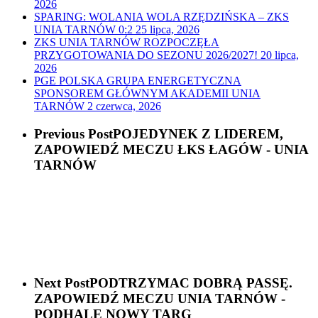
2026
SPARING: WOLANIA WOLA RZĘDZIŃSKA – ZKS
UNIA TARNÓW 0:2
25 lipca, 2026
ZKS UNIA TARNÓW ROZPOCZĘŁA
PRZYGOTOWANIA DO SEZONU 2026/2027!
20 lipca,
2026
PGE POLSKA GRUPA ENERGETYCZNA
SPONSOREM GŁÓWNYM AKADEMII UNIA
TARNÓW
2 czerwca, 2026
Previous Post
POJEDYNEK Z LIDEREM,
ZAPOWIEDŹ MECZU ŁKS ŁAGÓW - UNIA
TARNÓW
Next Post
PODTRZYMAC DOBRĄ PASSĘ.
ZAPOWIEDŹ MECZU UNIA TARNÓW -
PODHALE NOWY TARG