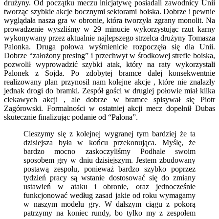
drużyny. Od początku meczu inicjatywę posiadali zawodnicy Unii
tworząc szybkie akcje bocznymi sektorami boiska. Dobrze i pewnie
wyglądała nasza gra w obronie, która tworzyła zgrany monolit. Na
prowadzenie wyszliśmy w 29 minucie wykorzystując rzut karny
wykonywany przez aktualnie najlepszego strzelca drużyny Tomasza
Palonka. Druga połowa wyśmienicie rozpoczęła się dla Unii.
Dobrze “założony presing” i przechwyt w środkowej strefie boiska,
pozwolił wyprowadzić szybki atak, który na raty wykorzystali
Palonek z Sojda. Po zdobytej bramce dalej konsekwentnie
realizowany plan przynosił nam kolejne akcje , które nie znalazły
jednak drogi do bramki. Zespół gości w drugiej połowie miał kilka
ciekawych akcji , ale dobrze w bramce spisywał się Piotr
Zagórowski. Formalności w ostatniej akcji mecz dopełnił Dubas
skutecznie finalizując podanie od “Palona”.
Cieszymy się z kolejnej wygranej tym bardziej że ta
dzisiejsza była w końcu przekonująca. Myślę, że
bardzo mocno zaskoczyliśmy Podhale swoim
sposobem gry w dniu dzisiejszym. Jestem zbudowany
postawą zespołu, ponieważ bardzo szybko poprzez
tydzień pracy są wstanie dostosować się do zmiany
ustawień w ataku i obronie, oraz jednocześnie
funkcjonować według zasad jakie od roku wymagamy
w naszym modelu gry. W dalszym ciągu z pokorą
patrzymy na koniec rundy, bo tylko my z zespołem