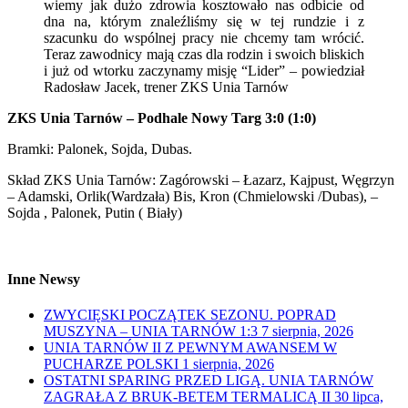
wiemy jak dużo zdrowia kosztowało nas odbicie od
dna na, którym znaleźliśmy się w tej rundzie i z
szacunku do wspólnej pracy nie chcemy tam wrócić.
Teraz zawodnicy mają czas dla rodzin i swoich bliskich
i już od wtorku zaczynamy misję “Lider” – powiedział
Radosław Jacek, trener ZKS Unia Tarnów
ZKS Unia Tarnów – Podhale Nowy Targ 3:0 (1:0)
Bramki: Palonek, Sojda, Dubas.
Skład ZKS Unia Tarnów: Zagórowski – Łazarz, Kajpust, Węgrzyn
– Adamski, Orlik(Wardzała) Bis, Kron (Chmielowski /Dubas), –
Sojda , Palonek, Putin ( Biały)
Inne Newsy
ZWYCIĘSKI POCZĄTEK SEZONU. POPRAD
MUSZYNA – UNIA TARNÓW 1:3
7 sierpnia, 2026
UNIA TARNÓW II Z PEWNYM AWANSEM W
PUCHARZE POLSKI
1 sierpnia, 2026
OSTATNI SPARING PRZED LIGĄ. UNIA TARNÓW
ZAGRAŁA Z BRUK-BETEM TERMALICĄ II
30 lipca,