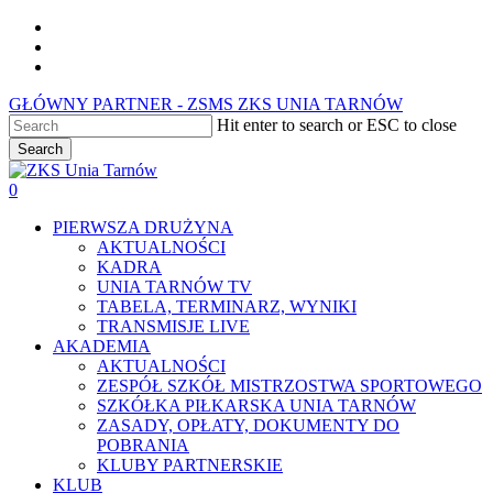
Skip
facebook
to
youtube
main
instagram
content
GŁÓWNY PARTNER - ZSMS ZKS UNIA TARNÓW
Hit enter to search or ESC to close
Search
Close
Search
0
Menu
PIERWSZA DRUŻYNA
AKTUALNOŚCI
KADRA
UNIA TARNÓW TV
TABELA, TERMINARZ, WYNIKI
TRANSMISJE LIVE
AKADEMIA
AKTUALNOŚCI
ZESPÓŁ SZKÓŁ MISTRZOSTWA SPORTOWEGO
SZKÓŁKA PIŁKARSKA UNIA TARNÓW
ZASADY, OPŁATY, DOKUMENTY DO
POBRANIA
KLUBY PARTNERSKIE
KLUB