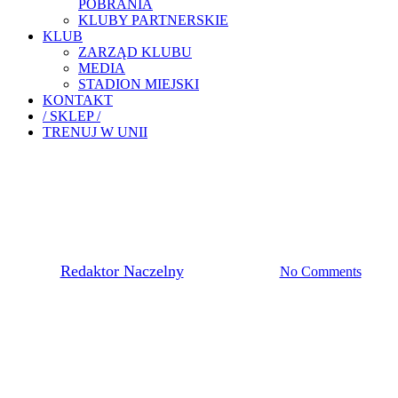
POBRANIA
KLUBY PARTNERSKIE
KLUB
ZARZĄD KLUBU
MEDIA
STADION MIEJSKI
KONTAKT
/ SKLEP /
TRENUJ W UNII
Pierwsza Drużyna
JASKÓŁKI LEPSZE OD
PODHALA
By
Redaktor Naczelny
2 listopada, 2022
No Comments