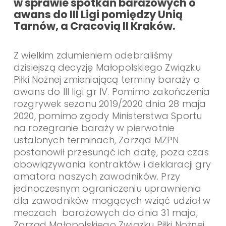
w sprawie spotkań barażowych o
awans do III Ligi pomiędzy Unią
Tarnów, a Cracovią II Kraków.
Z wielkim zdumieniem odebraliśmy
dzisiejszą decyzję Małopolskiego Związku
Piłki Nożnej zmieniającą terminy baraży o
awans do III ligi gr IV. Pomimo zakończenia
rozgrywek sezonu 2019/2020 dnia 28 maja
2020, pomimo zgody Ministerstwa Sportu
na rozegranie baraży w pierwotnie
ustalonych terminach, Zarząd MZPN
postanowił przesunąć ich datę, poza czas
obowiązywania kontraktów i deklaracji gry
amatora naszych zawodników. Przy
jednoczesnym ograniczeniu uprawnienia
dla zawodników mogących wziąć udział w
meczach barażowych do dnia 31 maja,
Zarząd Małopolskiego Związku Piłki Nożnej