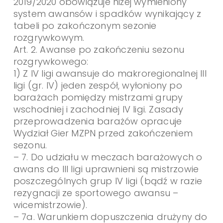
2019/2020 obowiązuje niżej wymieniony
system awansów i spadków wynikający z
tabeli po zakończonym sezonie
rozgrywkowym.
Art. 2. Awanse po zakończeniu sezonu
rozgrywkowego:
1) Z IV ligi awansuje do makroregionalnej III
ligi (gr. IV) jeden zespół, wyłoniony po
barażach pomiędzy mistrzami grupy
wschodniej i zachodniej IV ligi. Zasady
przeprowadzenia barażów opracuje
Wydział Gier MZPN przed zakończeniem
sezonu.
– 7. Do udziału w meczach barażowych o
awans do III ligi uprawnieni są mistrzowie
poszczególnych grup IV ligi (bądź w razie
rezygnacji ze sportowego awansu –
wicemistrzowie).
– 7a. Warunkiem dopuszczenia drużyny do