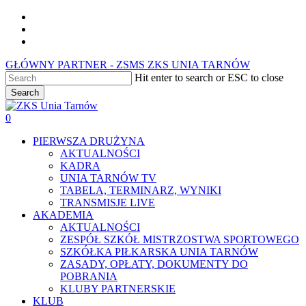
Skip
facebook
to
youtube
main
instagram
content
GŁÓWNY PARTNER - ZSMS ZKS UNIA TARNÓW
Hit enter to search or ESC to close
Search
Close
Search
0
Menu
PIERWSZA DRUŻYNA
AKTUALNOŚCI
KADRA
UNIA TARNÓW TV
TABELA, TERMINARZ, WYNIKI
TRANSMISJE LIVE
AKADEMIA
AKTUALNOŚCI
ZESPÓŁ SZKÓŁ MISTRZOSTWA SPORTOWEGO
SZKÓŁKA PIŁKARSKA UNIA TARNÓW
ZASADY, OPŁATY, DOKUMENTY DO
POBRANIA
KLUBY PARTNERSKIE
KLUB