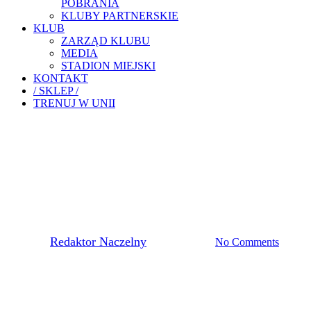
POBRANIA
KLUBY PARTNERSKIE
KLUB
ZARZĄD KLUBU
MEDIA
STADION MIEJSKI
KONTAKT
/ SKLEP /
TRENUJ W UNII
Akademia Piłkarska
SPARINGOWE SPOTKANIE
W RZESZOWIE
By
Redaktor Naczelny
17 lutego, 2021
No Comments