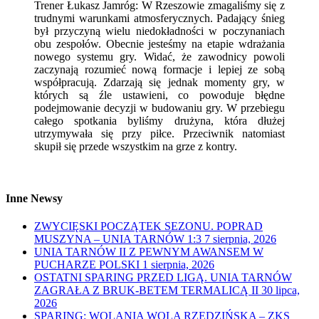
Trener Łukasz Jamróg: W Rzeszowie zmagaliśmy się z
trudnymi warunkami atmosferycznych. Padający śnieg
był przyczyną wielu niedokładności w poczynaniach
obu zespołów. Obecnie jesteśmy na etapie wdrażania
nowego systemu gry. Widać, że zawodnicy powoli
zaczynają rozumieć nową formacje i lepiej ze sobą
współpracują. Zdarzają się jednak momenty gry, w
których są źle ustawieni, co powoduje błędne
podejmowanie decyzji w budowaniu gry. W przebiegu
całego spotkania byliśmy drużyna, która dłużej
utrzymywała się przy piłce. Przeciwnik natomiast
skupił się przede wszystkim na grze z kontry.
Inne Newsy
ZWYCIĘSKI POCZĄTEK SEZONU. POPRAD
MUSZYNA – UNIA TARNÓW 1:3
7 sierpnia, 2026
UNIA TARNÓW II Z PEWNYM AWANSEM W
PUCHARZE POLSKI
1 sierpnia, 2026
OSTATNI SPARING PRZED LIGĄ. UNIA TARNÓW
ZAGRAŁA Z BRUK-BETEM TERMALICĄ II
30 lipca,
2026
SPARING: WOLANIA WOLA RZĘDZIŃSKA – ZKS