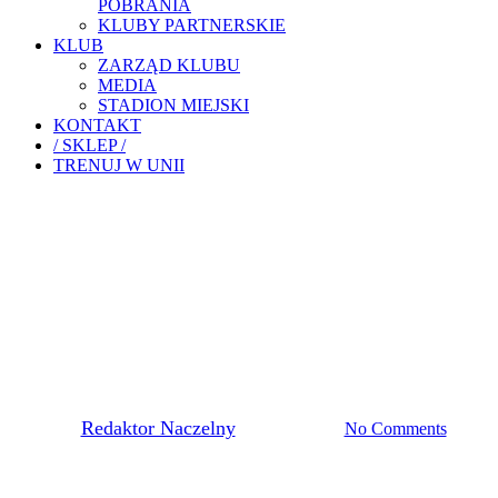
POBRANIA
KLUBY PARTNERSKIE
KLUB
ZARZĄD KLUBU
MEDIA
STADION MIEJSKI
KONTAKT
/ SKLEP /
TRENUJ W UNII
Akademia Piłkarska
SPRAWDZIAN JUNIORÓW
MŁODSZYCH W MECZU Z
METALEM TARNÓW
By
Redaktor Naczelny
23 marca, 2021
No Comments