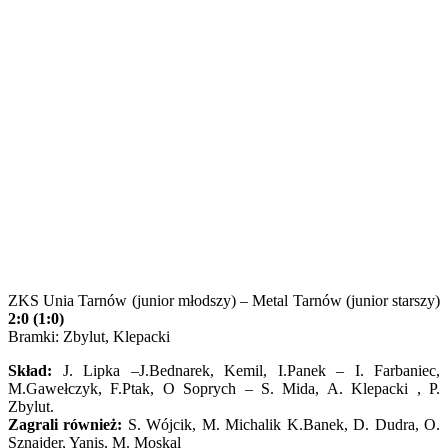
ZKS Unia Tarnów (junior młodszy) – Metal Tarnów (junior starszy)
2:0 (1:0)
Bramki: Zbylut, Klepacki
Skład:
J. Lipka –J.Bednarek, Kemil, I.Panek – I. Farbaniec,
M.Gawełczyk, F.Ptak, O Soprych – S. Mida, A. Klepacki , P.
Zbylut.
Zagrali również:
S. Wójcik, M. Michalik K.Banek, D. Dudra, O.
Sznajder, Yanis, M. Moskal