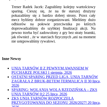
Trener Radek Jacek: Zagraliśmy kolejny wartościowy
sparing. Cieszę się, że na tle starszej drużyny
pokazaliśmy się z bardzo dobrej strony. Przez cały
mecz byliśmy dobrze zorganizowani. Mieliśmy dużo
odbiorów na połowie przeciwnika po których
doprowadzaliśmy do szybkiej finalizacji akcji. Na
pewno trzeba być zadowolony z gry bez straty bramki,
jak również , że w starciach fizycznych ,ani na moment
nie ustępowaliśmy rywalowi.
Inne Newsy
UNIA TARNÓW II Z PEWNYM AWANSEM W
PUCHARZE POLSKI
1 sierpnia, 2026
OSTATNI SPARING PRZED LIGĄ. UNIA TARNÓW
ZAGRAŁA Z BRUK-BETEM TERMALICĄ II
30 lipca,
2026
SPARING: WOLANIA WOLA RZĘDZIŃSKA – ZKS
UNIA TARNÓW 0:2
25 lipca, 2026
ZKS UNIA TARNÓW ROZPOCZĘŁA
PRZYGOTOWANIA DO SEZONU 2026/2027!
20 lipca,
2026