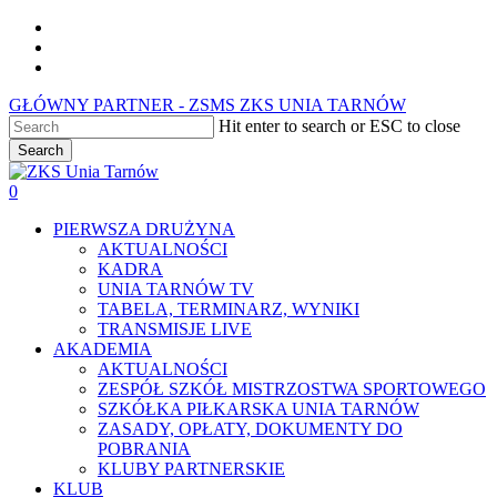
Skip
facebook
to
youtube
main
instagram
content
GŁÓWNY PARTNER - ZSMS ZKS UNIA TARNÓW
Hit enter to search or ESC to close
Search
Close
Search
0
Menu
PIERWSZA DRUŻYNA
AKTUALNOŚCI
KADRA
UNIA TARNÓW TV
TABELA, TERMINARZ, WYNIKI
TRANSMISJE LIVE
AKADEMIA
AKTUALNOŚCI
ZESPÓŁ SZKÓŁ MISTRZOSTWA SPORTOWEGO
SZKÓŁKA PIŁKARSKA UNIA TARNÓW
ZASADY, OPŁATY, DOKUMENTY DO
POBRANIA
KLUBY PARTNERSKIE
KLUB