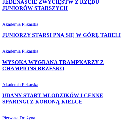
RZĘDU
JEDENAŚCIE ZWYCIĘSTW Z RZĘDU
JUNIORÓW
JUNIORÓW STARSZYCH
STARSZYCH
JUNIORZY
STARSI
Akademia Piłkarska
PNĄ
SIĘ
JUNIORZY STARSI PNĄ SIĘ W GÓRĘ TABELI
W
GÓRĘ
WYSOKA
TABELI
WYGRANA
Akademia Piłkarska
TRAMPKARZY
Z
WYSOKA WYGRANA TRAMPKARZY Z
CHAMPIONS
CHAMPIONS BRZESKO
BRZESKO
UDANY
START
Akademia Piłkarska
MŁODZIKÓW
I
UDANY START MŁODZIKÓW I CENNE
CENNE
SPARINGI Z KORONĄ KIELCE
SPARINGI
Z
KOMUNIKAT
KORONĄ
WS.
Pierwsza Drużyna
KIELCE
ODWOŁANIA