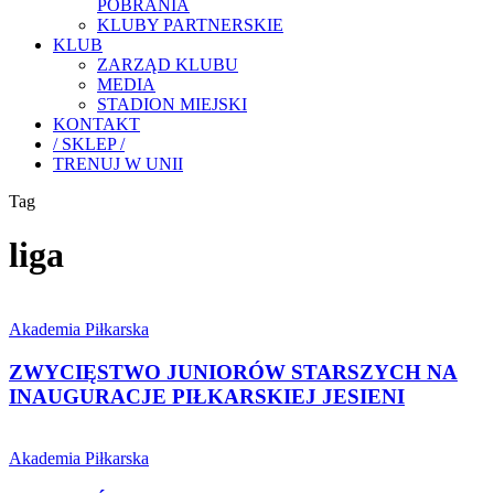
POBRANIA
KLUBY PARTNERSKIE
KLUB
ZARZĄD KLUBU
MEDIA
STADION MIEJSKI
KONTAKT
/ SKLEP /
TRENUJ W UNII
Tag
liga
ZWYCIĘSTWO
JUNIORÓW
Akademia Piłkarska
STARSZYCH
NA
ZWYCIĘSTWO JUNIORÓW STARSZYCH NA
INAUGURACJE
INAUGURACJE PIŁKARSKIEJ JESIENI
PIŁKARSKIEJ
JESIENI
JEDENAŚCIE
ZWYCIĘSTW
Akademia Piłkarska
Z