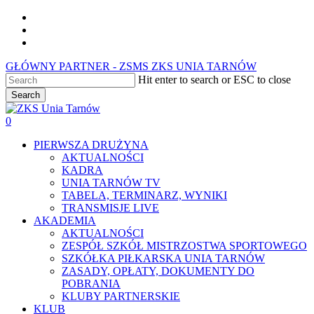
Skip
facebook
to
youtube
main
instagram
content
GŁÓWNY PARTNER - ZSMS ZKS UNIA TARNÓW
Hit enter to search or ESC to close
Search
Close
Search
0
Menu
PIERWSZA DRUŻYNA
AKTUALNOŚCI
KADRA
UNIA TARNÓW TV
TABELA, TERMINARZ, WYNIKI
TRANSMISJE LIVE
AKADEMIA
AKTUALNOŚCI
ZESPÓŁ SZKÓŁ MISTRZOSTWA SPORTOWEGO
SZKÓŁKA PIŁKARSKA UNIA TARNÓW
ZASADY, OPŁATY, DOKUMENTY DO
POBRANIA
KLUBY PARTNERSKIE
KLUB