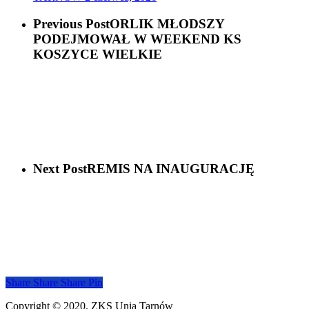
Previous Post
ORLIK MŁODSZY
PODEJMOWAŁ W WEEKEND KS
KOSZYCE WIELKIE
Next Post
REMIS NA INAUGURACJĘ
Share
Share
Share
Share
Pin
Copyright © 2020. ZKS Unia Tarnów