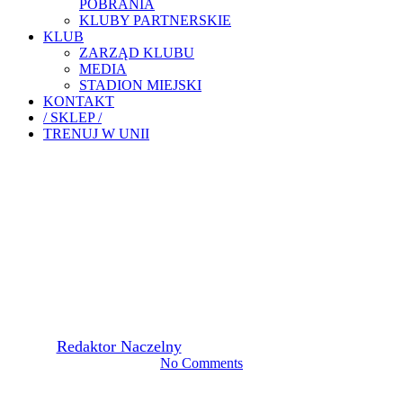
POBRANIA
KLUBY PARTNERSKIE
KLUB
ZARZĄD KLUBU
MEDIA
STADION MIEJSKI
KONTAKT
/ SKLEP /
TRENUJ W UNII
Akademia Piłkarska
TRAMPKARZE
RYWALIZOWALI Z
PROGRESSEM KRAKÓW
By
Redaktor Naczelny
9 sierpnia, 2021
12 sierpnia, 2021
No Comments