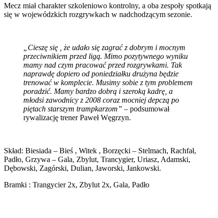
Mecz miał charakter szkoleniowo kontrolny, a oba zespoły spotkają
się w wojewódzkich rozgrywkach w nadchodzącym sezonie.
„Cieszę się , że udało się zagrać z dobrym i mocnym
przeciwnikiem przed ligą. Mimo pozytywnego wyniku
mamy nad czym pracować przed rozgrywkami. Tak
naprawdę dopiero od poniedziałku drużyna będzie
trenować w komplecie. Musimy sobie z tym problemem
poradzić. Mamy bardzo dobrą i szeroką kadrę, a
młodsi zawodnicy z 2008 coraz mocniej depczą po
piętach starszym trampkarzom”
– podsumował
rywalizację trener Paweł Węgrzyn.
Skład: Biesiada – Bieś , Witek , Borzęcki – Stelmach, Rachfał,
Padło, Grzywa – Gala, Zbylut, Trancygier, Uriasz, Adamski,
Dębowski, Zagórski, Dulian, Jaworski, Jankowski.
Bramki : Trangycier 2x, Zbylut 2x, Gala, Padło