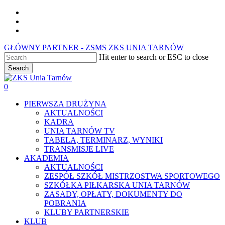
Skip
facebook
to
youtube
main
instagram
content
GŁÓWNY PARTNER - ZSMS ZKS UNIA TARNÓW
Hit enter to search or ESC to close
Search
Close
Search
0
Menu
PIERWSZA DRUŻYNA
AKTUALNOŚCI
KADRA
UNIA TARNÓW TV
TABELA, TERMINARZ, WYNIKI
TRANSMISJE LIVE
AKADEMIA
AKTUALNOŚCI
ZESPÓŁ SZKÓŁ MISTRZOSTWA SPORTOWEGO
SZKÓŁKA PIŁKARSKA UNIA TARNÓW
ZASADY, OPŁATY, DOKUMENTY DO
POBRANIA
KLUBY PARTNERSKIE
KLUB