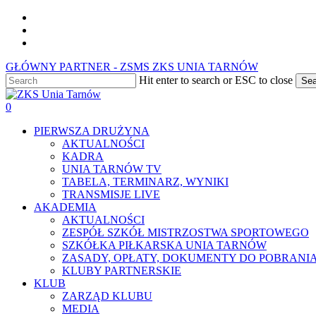
Skip
facebook
to
youtube
main
instagram
content
GŁÓWNY PARTNER - ZSMS ZKS UNIA TARNÓW
Hit enter to search or ESC to close
Sea
Close
Search
0
Menu
PIERWSZA DRUŻYNA
AKTUALNOŚCI
KADRA
UNIA TARNÓW TV
TABELA, TERMINARZ, WYNIKI
TRANSMISJE LIVE
AKADEMIA
AKTUALNOŚCI
ZESPÓŁ SZKÓŁ MISTRZOSTWA SPORTOWEGO
SZKÓŁKA PIŁKARSKA UNIA TARNÓW
ZASADY, OPŁATY, DOKUMENTY DO POBRANI
KLUBY PARTNERSKIE
KLUB
ZARZĄD KLUBU
MEDIA