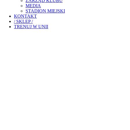
ZARZĄD KLUBU
MEDIA
STADION MIEJSKI
KONTAKT
/ SKLEP /
TRENUJ W UNII
UROZMAIC
B