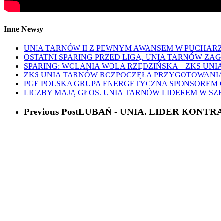
Inne Newsy
UNIA TARNÓW II Z PEWNYM AWANSEM W PUCHARZ
OSTATNI SPARING PRZED LIGĄ. UNIA TARNÓW ZA
SPARING: WOLANIA WOLA RZĘDZIŃSKA – ZKS UNIA
ZKS UNIA TARNÓW ROZPOCZĘŁA PRZYGOTOWANIA D
PGE POLSKA GRUPA ENERGETYCZNA SPONSOREM
LICZBY MAJĄ GŁOS. UNIA TARNÓW LIDEREM W S
Previous Post
LUBAŃ - UNIA. LIDER KONTR