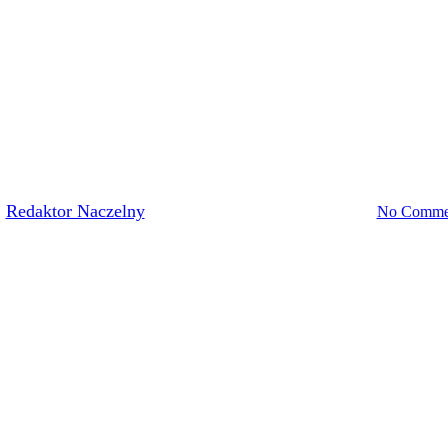
Akademia Piłkarska
Unia Tarnów TV
ONE ZAJĘCIA DLA DZIECI W
y
Redaktor Naczelny
12 listopada, 2020
16 listopada, 2020
No Comme