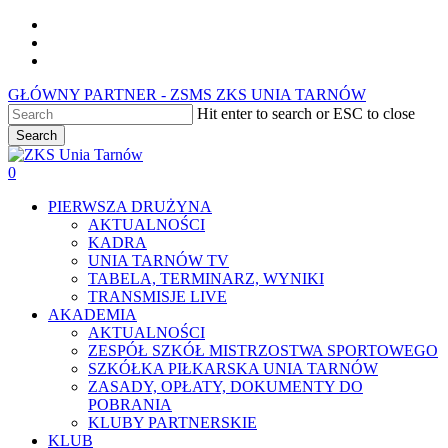
Skip
facebook
to
youtube
main
instagram
content
GŁÓWNY PARTNER - ZSMS ZKS UNIA TARNÓW
Hit enter to search or ESC to close
Search
Close
Search
0
Menu
PIERWSZA DRUŻYNA
AKTUALNOŚCI
KADRA
UNIA TARNÓW TV
TABELA, TERMINARZ, WYNIKI
TRANSMISJE LIVE
AKADEMIA
AKTUALNOŚCI
ZESPÓŁ SZKÓŁ MISTRZOSTWA SPORTOWEGO
SZKÓŁKA PIŁKARSKA UNIA TARNÓW
ZASADY, OPŁATY, DOKUMENTY DO
POBRANIA
KLUBY PARTNERSKIE
KLUB