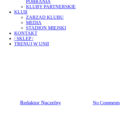
POBRANIA
KLUBY PARTNERSKIE
KLUB
ZARZĄD KLUBU
MEDIA
STADION MIEJSKI
KONTAKT
/ SKLEP /
TRENUJ W UNII
Akademia Piłkarska
ŻAKI SPAROWAŁY Z
SOCCEREM ROBCZYCE
By
Redaktor Naczelny
2 listopada, 2021
No Comments