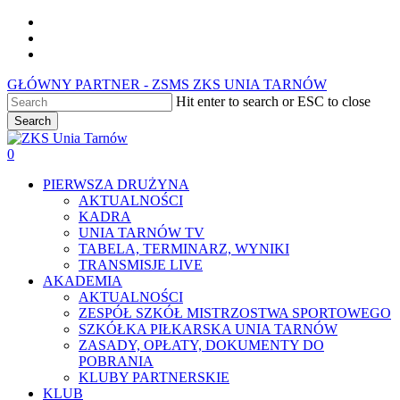
Skip
facebook
to
youtube
main
instagram
content
GŁÓWNY PARTNER - ZSMS ZKS UNIA TARNÓW
Hit enter to search or ESC to close
Search
Close
Search
0
Menu
PIERWSZA DRUŻYNA
AKTUALNOŚCI
KADRA
UNIA TARNÓW TV
TABELA, TERMINARZ, WYNIKI
TRANSMISJE LIVE
AKADEMIA
AKTUALNOŚCI
ZESPÓŁ SZKÓŁ MISTRZOSTWA SPORTOWEGO
SZKÓŁKA PIŁKARSKA UNIA TARNÓW
ZASADY, OPŁATY, DOKUMENTY DO
POBRANIA
KLUBY PARTNERSKIE
KLUB