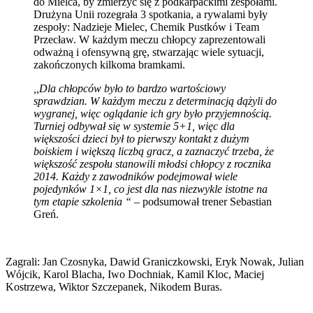
do Mielca, by zmierzyć się z podkarpackimi zespołami.
Drużyna Unii rozegrała 3 spotkania, a rywalami były
zespoły: Nadzieje Mielec, Chemik Pustków i Team
Przecław. W każdym meczu chłopcy zaprezentowali
odważną i ofensywną grę, stwarzając wiele sytuacji,
zakończonych kilkoma bramkami.
,,Dla chłopców było to bardzo wartościowy
sprawdzian. W każdym meczu z determinacją dążyli do
wygranej, więc oglądanie ich gry było przyjemnością.
Turniej odbywał się w systemie 5+1, więc dla
większości dzieci był to pierwszy kontakt z dużym
boiskiem i większą liczbą gracz, a zaznaczyć trzeba, że
większość zespołu stanowili młodsi chłopcy z rocznika
2014. Każdy z zawodników podejmował wiele
pojedynków 1×1, co jest dla nas niezwykle istotne na
tym etapie szkolenia “
– podsumował trener Sebastian
Greń.
Zagrali: Jan Czosnyka, Dawid Graniczkowski, Eryk Nowak, Julian
Wójcik, Karol Blacha, Iwo Dochniak, Kamil Kloc, Maciej
Kostrzewa, Wiktor Szczepanek, Nikodem Buras.