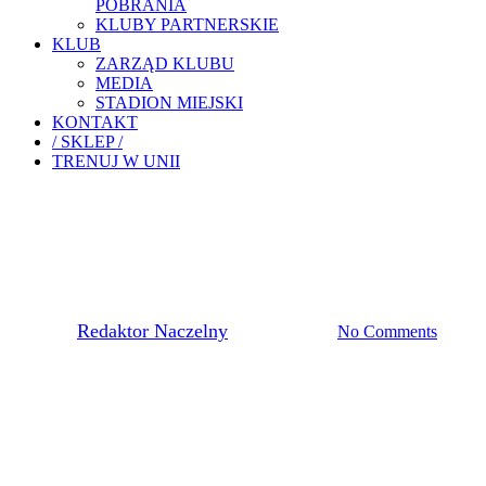
POBRANIA
KLUBY PARTNERSKIE
KLUB
ZARZĄD KLUBU
MEDIA
STADION MIEJSKI
KONTAKT
/ SKLEP /
TRENUJ W UNII
Akademia Piłkarska
DOBRY WYSTĘP ŻAKÓW W
MIELEC KIDS CUP
By
Redaktor Naczelny
9 sierpnia, 2021
No Comments